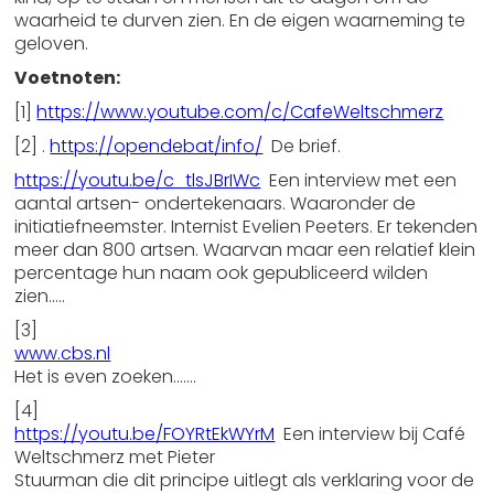
waarheid te durven zien. En de eigen waarneming te
geloven.
Voetnoten:
[1]
https://www.youtube.com/c/CafeWeltschmerz
[2] .
https://opendebat/info/
De brief.
https://youtu.be/c_tlsJBrIWc
Een interview met een
aantal artsen- ondertekenaars. Waaronder de
initiatiefneemster. Internist Evelien Peeters. Er tekenden
meer dan 800 artsen. Waarvan maar een relatief klein
percentage hun naam ook gepubliceerd wilden
zien…..
[3]
www.cbs.nl
Het is even zoeken…….
[4]
https://youtu.be/FOYRtEkWYrM
Een interview bij Café
Weltschmerz met Pieter
Stuurman die dit principe uitlegt als verklaring voor de