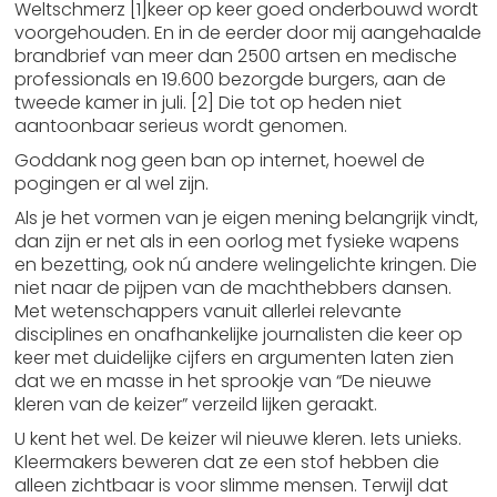
Weltschmerz [1]keer op keer goed onderbouwd wordt
voorgehouden. En in de eerder door mij aangehaalde
brandbrief van meer dan 2500 artsen en medische
professionals en 19.600 bezorgde burgers, aan de
tweede kamer in juli. [2] Die tot op heden niet
aantoonbaar serieus wordt genomen.
Goddank nog geen ban op internet, hoewel de
pogingen er al wel zijn.
Als je het vormen van je eigen mening belangrijk vindt,
dan zijn er net als in een oorlog met fysieke wapens
en bezetting, ook nú andere welingelichte kringen. Die
niet naar de pijpen van de machthebbers dansen.
Met wetenschappers vanuit allerlei relevante
disciplines en onafhankelijke journalisten die keer op
keer met duidelijke cijfers en argumenten laten zien
dat we en masse in het sprookje van “De nieuwe
kleren van de keizer” verzeild lijken geraakt.
U kent het wel. De keizer wil nieuwe kleren. Iets unieks.
Kleermakers beweren dat ze een stof hebben die
alleen zichtbaar is voor slimme mensen. Terwijl dat