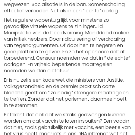
wegwezen. Socialisatie is in de ban. Samenscholing
effectief verboden. Net als in een ” echte” oorlog.
Het reguliere wapentuig lijkt voor minstens zo
gevaarlijke virtuele wapens te zijn ingeruild.
Manipulatie van de beeldvorming. Monddood maken
van kritiek hebbers. Door ridiculisering of verdraaiing
van tegenargumenten. Of door hen te negeren en
geen platform te geven. En zo het openbare debat
torpederend. Censuur noemden we dat in ” de echte”
oorlogen. En vrijheid beperkende maatregelen
noemden we dan dictatuur.
Er is nu zelfs een kaderwet die ministers van Justitie,
Volksgezondheid en de premier praktisch carte
blanche geeft om ” zo nodig” strengere maatregelen
te treffen. Zonder dat het parlement daarmee hoeft
in te stemmen.
Betekent dat ook dat we straks gedwongen kunnen
worden om dat vaccin te laten inspuiten? Een vaccin
dat niet, zoals gebruikelijk met vaccins, een beetje van
het virus heeft, maar iets in ons DNA inbrengt wat het