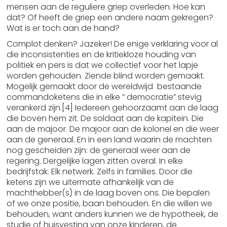
mensen aan de reguliere griep overleden. Hoe kan
dat? Of heeft de griep een andere naam gekregen?
Wat is er toch aan de hand?
Complot denken? Jazeker! De enige verklaring voor al
die inconsistenties en de kritiekloze houding van
politiek en pers is dat we collectief voor het lapje
worden gehouden. Ziende blind worden gemaakt.
Mogelijk gemaakt door de wereldwijd bestaande
commandoketens die in elke ” democratie” stevig
verankerd zijn.[4] Iedereen gehoorzaamt aan de laag
die boven hem zit. De soldaat aan de kapitein. Die
aan de majoor. De majoor aan de kolonel en die weer
aan de generaal. En in een land waarin de machten
nog gescheiden zijn: de generaal weer aan de
regering. Dergelijke lagen zitten overal. In elke
bedrijfstak. Elk netwerk. Zelfs in families. Door die
ketens zijn we uitermate afhankelijk van de
machthebber(s) in de laag boven ons. Die bepalen
of we onze positie, baan behouden. En die willen we
behouden, want anders kunnen we de hypotheek, de
studie of huisvesting van onze kinderen, de