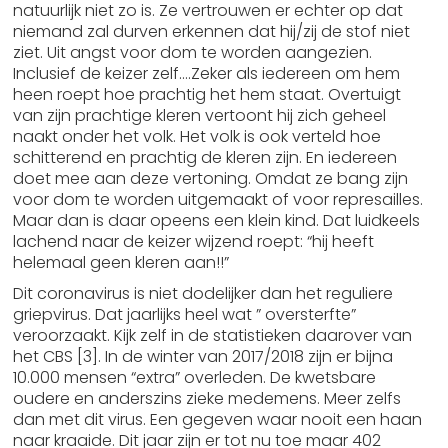
natuurlijk niet zo is. Ze vertrouwen er echter op dat
niemand zal durven erkennen dat hij/zij de stof niet
ziet. Uit angst voor dom te worden aangezien.
Inclusief de keizer zelf….Zeker als iedereen om hem
heen roept hoe prachtig het hem staat. Overtuigt
van zijn prachtige kleren vertoont hij zich geheel
naakt onder het volk. Het volk is ook verteld hoe
schitterend en prachtig de kleren zijn. En iedereen
doet mee aan deze vertoning. Omdat ze bang zijn
voor dom te worden uitgemaakt of voor represailles.
Maar dan is daar opeens een klein kind. Dat luidkeels
lachend naar de keizer wijzend roept: “hij heeft
helemaal geen kleren aan!!”
Dit coronavirus is niet dodelijker dan het reguliere
griepvirus. Dat jaarlijks heel wat ” oversterfte”
veroorzaakt. Kijk zelf in de statistieken daarover van
het CBS [3]. In de winter van 2017/2018 zijn er bijna
10.000 mensen “extra” overleden. De kwetsbare
oudere en anderszins zieke medemens. Meer zelfs
dan met dit virus. Een gegeven waar nooit een haan
naar kraaide. Dit jaar zijn er tot nu toe maar 402