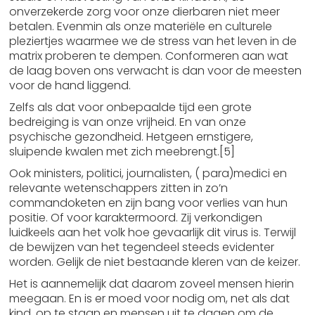
onverzekerde zorg voor onze dierbaren niet meer
betalen. Evenmin als onze materiële en culturele
pleziertjes waarmee we de stress van het leven in de
matrix proberen te dempen. Conformeren aan wat
de laag boven ons verwacht is dan voor de meesten
voor de hand liggend.
Zelfs als dat voor onbepaalde tijd een grote
bedreiging is van onze vrijheid. En van onze
psychische gezondheid. Hetgeen ernstigere,
sluipende kwalen met zich meebrengt.[5]
Ook ministers, politici, journalisten, ( para)medici en
relevante wetenschappers zitten in zo’n
commandoketen en zijn bang voor verlies van hun
positie. Of voor karaktermoord. Zij verkondigen
luidkeels aan het volk hoe gevaarlijk dit virus is. Terwijl
de bewijzen van het tegendeel steeds evidenter
worden. Gelijk de niet bestaande kleren van de keizer.
Het is aannemelijk dat daarom zoveel mensen hierin
meegaan. En is er moed voor nodig om, net als dat
kind, op te staan en mensen uit te dagen om de