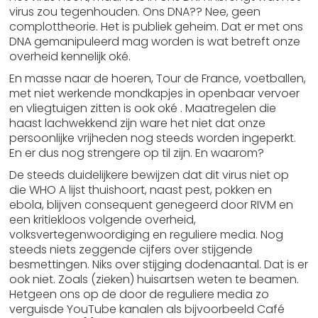
virus zou tegenhouden. Ons DNA?? Nee, geen
complottheorie. Het is publiek geheim. Dat er met ons
DNA gemanipuleerd mag worden is wat betreft onze
overheid kennelijk oké.
En masse naar de hoeren, Tour de France, voetballen,
met niet werkende mondkapjes in openbaar vervoer
en vliegtuigen zitten is ook oké . Maatregelen die
haast lachwekkend zijn ware het niet dat onze
persoonlijke vrijheden nog steeds worden ingeperkt.
En er dus nog strengere op til zijn. En waarom?
De steeds duidelijkere bewijzen dat dit virus niet op
die WHO A lijst thuishoort, naast pest, pokken en
ebola, blijven consequent genegeerd door RIVM en
een kritiekloos volgende overheid,
volksvertegenwoordiging en reguliere media. Nog
steeds niets zeggende cijfers over stijgende
besmettingen. Niks over stijging dodenaantal. Dat is er
ook niet. Zoals (zieken) huisartsen weten te beamen.
Hetgeen ons op de door de reguliere media zo
verguisde YouTube kanalen als bijvoorbeeld Café