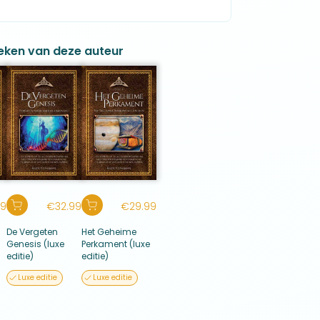
eken van deze auteur
99
€
32.99
€
29.99
De Vergeten
Het Geheime
Genesis (luxe
Perkament (luxe
editie)
editie)
Luxe editie
Luxe editie