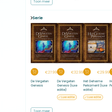
en meemaakte een droom was of werkelijkheid. Ik lee
Toon meer
Ondertitel: De eerste tunnel
bewustzijnstoestanden in principe tamelijk relatief i
Reeks: De boeken van Radu Cinamar
tussen de droomstaat en de wat wij noemen fysieke w
Reeks nummer: 3
godin Machandi in een grot in Tibet, en vooral mijn 
Reeks: De boeken van Radu Cinamar, 3
Serie
(zoals beschreven in het tweede boek, Ingang naar 
Auteur: Cinamar, Radu
waarop dit aspect sterk naar voren kwam.
Nur: 720 – Esoterie algemeen
Druk: 1
Al deze gebeurtenissen gaven mij een nieuw perspectief
Verschijningsvorm: Paperback / softback
tijd niet had kunnen voorstellen.
Verschijningsdatum: 28-01-2022
Uitgever: Obelisk Boeken
Prijs: € 23,99
Inhoudsopgave
Taal: Nederlands
1. Een geweldige kans
Illustraties: Ja
Het geheime laboratorium
Aantal pagina's: 205
De nieuwe ontmoeting
Een subtiele demonstratie
In de ‘Ring’
€
27.99
€
32.99
€
29.99
De schok
De Vergeten
De Vergeten
Het Geheime
H
2. De tunnel
Genesis
Genesis (luxe
Perkament (luxe
P
Occulte redenen
editie)
editie)
De subtiele werelden
Het probleem van het lijden
Luxe editie
Luxe editie
Het vertrek
Dierbare herinneringen
Een nieuw ‘bezoek’
Toon meer