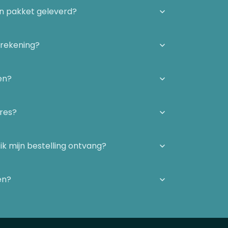
én pakket geleverd?
 rekening?
en?
dres?
ik mijn bestelling ontvang?
en?