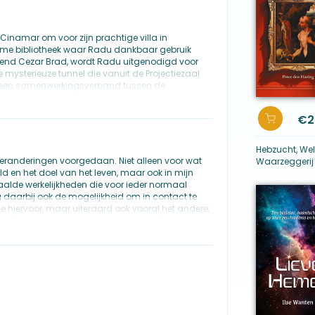
u Cinamar om voor zijn prachtige villa in
norme bibliotheek waar Radu dankbaar gebruik
iend Cezar Brad, wordt Radu uitgenodigd voor
 mysterieuze tunnel die vanuit de Projectiezaal
van een samenwerkingsverband tussen de
serende tunnel komen ze aan in een eeuwenoude
€
2
tefacten aan die eerder uit de toekomst lijken te
jn achtergelaten. Ze vinden onder andere een
Hebzucht, Wel
 tijd gereisd kan worden. Met behulp van dit
veranderingen voorgedaan. Niet alleen voor wat
Waarzeggerij
over de aardse geschiedenis drastisch zullen
d en het doel van het leven, maar ook in mijn
aalde werkelijkheden die voor ieder normaal
nt van de beschaving. Tegelijkertijd worden
 daarbij ook de mogelijkheid om in contact te
ezien. Nieuwe bewijzen van over de hele wereld
e hiervoor, maar uiteraard ook vooral het andere,
 archeologie ontmoet toekomstige wetenschap in
 uiterst praktische manier inzicht heeft gegeven
Aarde op een onvoorstelbare manier onthult.
geleid tot mijn nogal actieve betrokkenheid bij
iteiten van Afdeling Nul niet ten volle
laar als een klontje dat het visioen van pater
 mij regelmatig serieus afgevraagd of wat ik zag