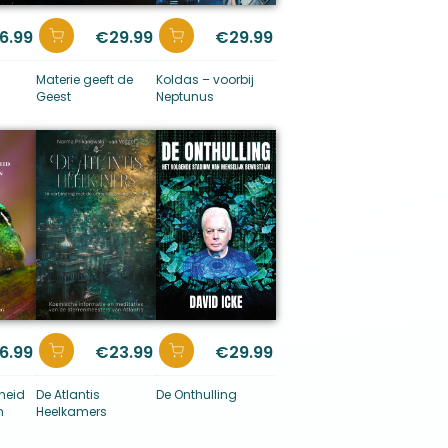
6.99
€
29.99
€
29.99
Materie geeft de
Koldas – voorbij
Geest
Neptunus
6.99
€
23.99
€
29.99
heid
De Atlantis
De Onthulling
n
Heelkamers