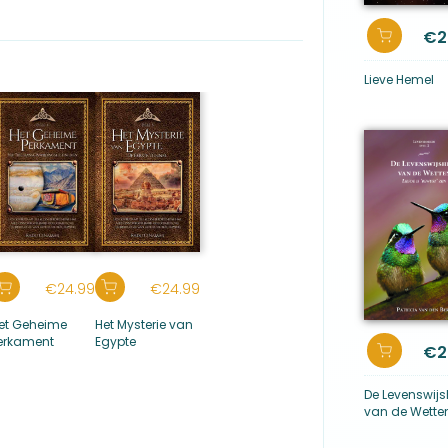
rde al snel dat het onderscheid tussen deze twee
s. Op sommige zeer intense momenten lijkt de grens
€
2
erkelijkheid zeer vaag. Mijn ontmoeting met de
inwijding op de Gugu-top van het Retezatgebergte
hetRijk der Goden), zijn met name de momenten
Lieve Hemel
 op het dagelijks leven, iets wat ik me voor die
€
24.99
€
24.99
et Geheime
Het Mysterie van
erkament
Egypte
€
2
De Levenswijs
van de Wette