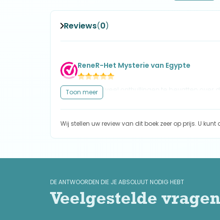
Reviews
0
(
)
ReneR-Het Mysterie van Egypte
Boek beloofd veel onthullingen te bevatten over 
Toon meer
is het niet! Driekwart deel bevat voornamelijk onb
uitwijdingen die niks te maken hebben met het th
beschrijving van reisgenoten en vooral de omgevi
Wij stellen uw review van dit boek zeer op prijs. U kun
doorheen reist. In het laatste kwart draait het vo
aan het eind van een tunnelreis en een beschrijv
indrukken die het maakt op de schrijver. Voor mij n
een ander boek genomen of een boek van David 
DE ANTWOORDEN DIE JE ABSOLUUT NODIG HEBT
Veelgestelde vrage