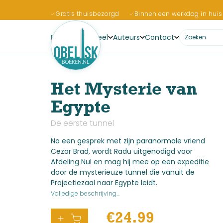
Gratis thuisbezorgd
Binnen een werkdag in huis
Boeken
Actueel
Auteurs
Contact
Het Mysterie van
Egypte
De eerste tunnel
Na een gesprek met zijn paranormale vriend
Cezar Brad, wordt Radu uitgenodigd voor
Afdeling Nul en mag hij mee op een expeditie
door de mysterieuze tunnel die vanuit de
Projectiezaal naar Egypte leidt.
Volledige beschrijving...
€
24.99