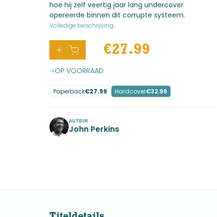
hoe hij zelf veertig jaar lang undercover
opereerde binnen dit corrupte systeem.
Volledige beschrijving...
€
27.99
OP VOORRAAD
Paperback
€
27.99
Hardcover
€
32.99
AUTEUR
John Perkins
No items found.
Titeldetails