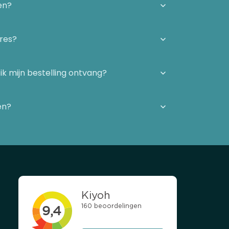
en?
dres?
ik mijn bestelling ontvang?
en?