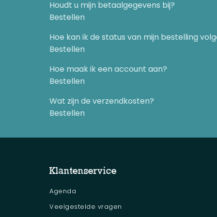
Houdt u mijn betaalgegevens bij?
Bestellen
Hoe kan ik de status van mijn bestelling vol
Bestellen
Hoe maak ik een account aan?
Bestellen
Wat zijn de verzendkosten?
Bestellen
Klantenservice
Agenda
Veelgestelde vragen