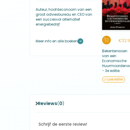
16. Het aanbreken van een nieuwe en duistere perio
Aantal pagina's: 320
17. De Saoedi-Arabische witwasaffaire
Auteur, hoofdeconoom van een
18. Pooieren en de financiering van Osama bin Laden
groot adviesbureau en CEO van
een succesvol alternatief
Deel 4. 1975—1981
energiebedrijf.
19. Onderhandelingen over het Panamakanaal
20. De Iraanse Koning der Koningen
21. Bekentenissen van een gemartelde man
€
32.
22. De val van een koning
Meer info en alle boeken
23. Colombia: hoeksteen van Latijns-Amerika
24. Amerikaanse Republiek versus Mondiaal Rijk
Bekentenissen
25. Het bedrieglijke curriculum vitae
van een
26. Ecuadors president strijdt tegen Big Oil
Economische
27. Ik kap ermee
Huurmoordena
- 3e editie
Deel 5. 1981—2004
28. De presidentiële dood van Ecuador
Luxe editie
29. Panama: Nog een presidentiële dood
30. Mijn energiebedrijf en George W. Bush
31. Ik neem smeergeld aan
32. De Verenigde Staten vallen Panama binnen
Reviews
0
33. Een EHM-fiasco in Irak
(
)
Deel 6. 2004—2016
34. Complot: Werd ik vergiftigd?
35. Istanbul: Doodseconomie versus Levenseconomi
Schrijf de eerste review!
36. Weer een EHM bankschandaal