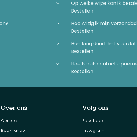
Op welke wijze kan ik betal
Bestellen
gen?
Hoe wijzig ik mijn verzenda
Bestellen
Hoe lang duurt het voordat 
Bestellen
Hoe kan ik contact opnem
Bestellen
Over ons
Volg ons
Contact
Facebook
Boekhandel
Instagram