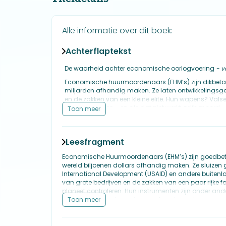
Alle informatie over dit boek:
Achterflaptekst
De waarheid achter economische oorlogvoering
- v
Economische huurmoordenaars (EHM’s) zijn dikbetaa
miljarden afhandig maken. Ze laten ontwikkelingsge
en de zakken van een kleine elite. Hun wapens? Valse
steekpenningen - en als dat niet werkt, zelfs moord.
Toon meer
In deze wereldwijde bestseller - waarvan inmiddels 
onthult voormalig EHM John Perkins hoe hij zelf veer
corrupte systeem. Hij was betrokken bij schimmige d
Leesfragment
samenzweringen; van de Saoedi-Arabische witwasope
mysterieuze dood van Panama’s president Omar Torr
Economische Huurmoordenaars (EHM’s) zijn goedbeta
wereld biljoenen dollars afhandig maken. Ze sluizen
Maar de wereld is veranderd. Waar ooit Amerikaanse
International Development (USAID) en andere buitenl
een nieuwe speler: China. Met een verfijnde versie van
van grote bedrijven en de zakken van een paar rijke f
economieën in Latijns-Amerika, Afrika, Europa en Azië, 
planeet controleren. Hun instrumenten zijn onder ande
verkiezingen, steekpenningen, afpersing, seks en moor
Toon meer
Dit boek is zowel een onthutsende blik achter de sche
imperium, maar dat in deze tijd van globalisering 
hoe we de destructieve Doodseconomie kunnen verv
aangenomen.
en duurzame wereldorde waarin landen zichzelf en h
worden aan economische overheersing en uitbuitin