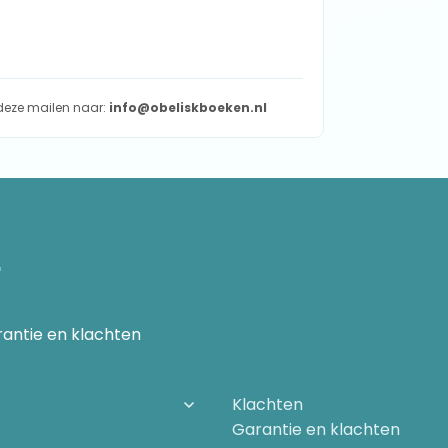
t deze mailen naar:
info@obeliskboeken.nl
d om de EHM-strategie te beëindigen
n
antie en klachten
Klachten
Garantie en klachten