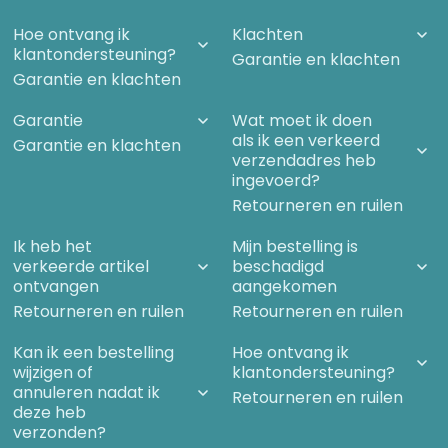
Dus, beste lezers, ga met me mee op deze wonderlijke reis en
Hoe ontvang ik
Klachten
moge de zegeningen van de Meesters met u zijn.
klantondersteuning?
Garantie en klachten
Garantie en klachten
Garantie
Wat moet ik doen
als ik een verkeerd
Garantie en klachten
verzendadres heb
ingevoerd?
Retourneren en ruilen
Ik heb het
Mijn bestelling is
verkeerde artikel
beschadigd
ontvangen
aangekomen
Retourneren en ruilen
Retourneren en ruilen
Kan ik een bestelling
Hoe ontvang ik
wijzigen of
klantondersteuning?
annuleren nadat ik
Retourneren en ruilen
deze heb
verzonden?