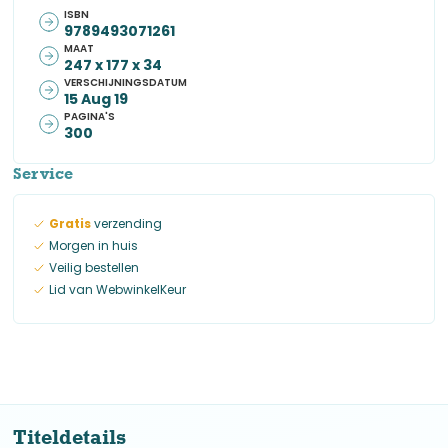
ISBN
9789493071261
MAAT
247 x 177 x 34
VERSCHIJNINGSDATUM
15 Aug 19
PAGINA'S
300
Service
Gratis
verzending
Morgen in huis
Veilig bestellen
Lid van WebwinkelKeur
Titeldetails