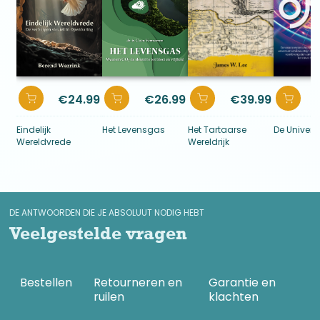
€
24.99
€
26.99
€
39.99
Eindelijk
Het Levensgas
Het Tartaarse
De Univers
Wereldvrede
Wereldrijk
DE ANTWOORDEN DIE JE ABSOLUUT NODIG HEBT
Veelgestelde vragen
Bestellen
Retourneren en
Garantie en
ruilen
klachten