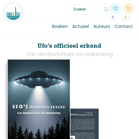
0
0
Boeken
Actueel
Auteurs
Contact
Ufo’s officieel erkend
Van doofpotaffaire tot openbaring