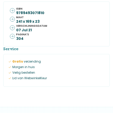
ISBN
9789493071810
MAAT
241 x 169 x 23
VERSCHIJNINGSDATUM
07 Jul 21
PAGINA'S
304
Service
Gratis
verzending
Morgen in huis
Veilig bestellen
Lid van WebwinkelKeur