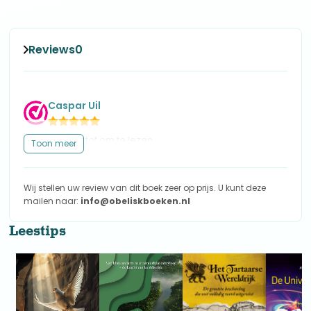
Reviews
0
Caspar Uil
Het is pittige stof om te lezen.
Toon meer
Wij stellen uw review van dit boek zeer op prijs. U kunt deze
mailen naar:
info@obeliskboeken.nl
Leestips