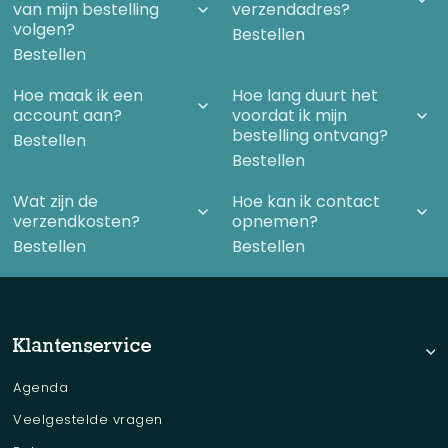
van mijn bestelling
verzendadres?
volgen?
Bestellen
Bestellen
Hoe maak ik een
Hoe lang duurt het
account aan?
voordat ik mijn
bestelling ontvang?
Bestellen
Bestellen
Wat zijn de
Hoe kan ik contact
verzendkosten?
opnemen?
Bestellen
Bestellen
Klantenservice
Agenda
Veelgestelde vragen