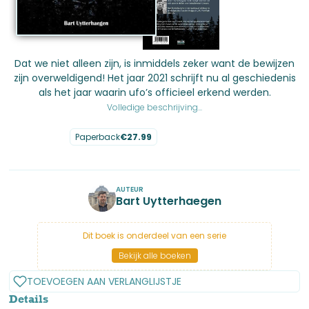
Dat we niet alleen zijn, is inmiddels zeker want de bewijzen
zijn overweldigend! Het jaar 2021 schrijft nu al geschiedenis
als het jaar waarin ufo’s officieel erkend werden.
Volledige beschrijving...
Paperback
€
27.99
No items found.
AUTEUR
Bart Uytterhaegen
Dit boek is onderdeel van een serie
Bekijk alle boeken
TOEVOEGEN AAN VERLANGLIJSTJE
Details