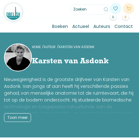
0
0
Boeken
Actueel
Auteurs
Contact
HOME
AUTEUR
KARSTEN VAN ASDONK
Karsten van Asdonk
Nieuwsgierigheid is de grootste drijfveer van Karsten van
Asdonk. Van jongs af aan heeft hij verschillende passies
gehad, van menselijke anatomie tot de ruimtevaart, die hij
tot op de bodem onderzocht. Hij studeerde biomedische
technologie en toegepaste natuurkunde aan de
Technische Universiteit Eindhoven, waar hij toewerkte naar
Toon meer
een specialisatie in nanotech-nologie. Zijn grootste
interesse lag echter altijd buiten zijn studie, in wat de
gangbare weten-schap nog niet kan verklaren. Daartoe