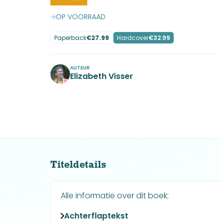
OP VOORRAAD
Paperback
€
27.99
Hardcover
€
32.99
AUTEUR
Elizabeth Visser
No items found.
Titeldetails
Alle informatie over dit boek:
Achterflaptekst