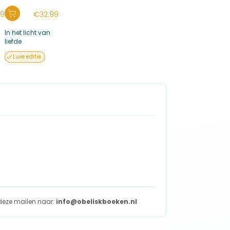
t te raken maakt eigenlijk niet zoveel uit. Is dit
nd een andere kijk op hoe hij of zij de dingen
99
€
32.99
bare levenswijsheden uit mijn verhaal kunnen
iet kan vinden in de manier waarop ik het tegen
In het licht van
 niet om mijn woorden, mijn zinnen of mijn
liefde
 ook, dan gebeurt er iets met jou van binnen.
Luxe editie
et gevoelens die naar boven komen? Wordt er een
oorheen nooit over hebt nagedacht, of je nooit in
ee wilt. Het is ‘jouw verhaal’. Het gaat om jou!… En
n beschrijf ik verschillende onderwerpen die in
w levenswijze toe. Maar wie weet, sluit mijn
die mogelijk leiden tot een constructieve
t deze mailen naar:
info@obeliskboeken.nl