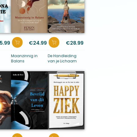
5.99
€
24.99
€
28.99
Maanzinnig in
De Handleiding
Balans
van je Lichaam