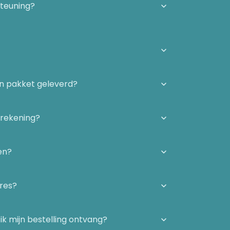
steuning?
én pakket geleverd?
 rekening?
en?
dres?
ik mijn bestelling ontvang?