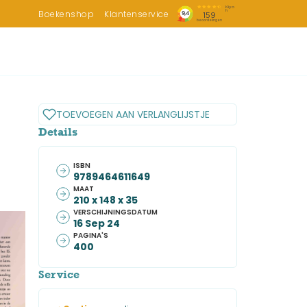
Boekenshop
Klantenservice
TOEVOEGEN AAN VERLANGLIJSTJE
Details
ISBN
9789464611649
MAAT
210 x 148 x 35
VERSCHIJNINGSDATUM
16 Sep 24
PAGINA'S
400
Service