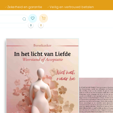
Zekerheid en garantie
Veilig en vertrouwd betalen
0
0