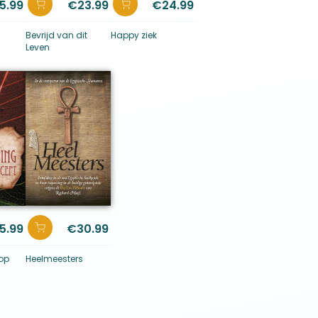
5.99
€
23.99
€
24.99
n
Bevrijd van dit
Happy ziek
Leven
5.99
€
30.99
 op
Heelmeesters