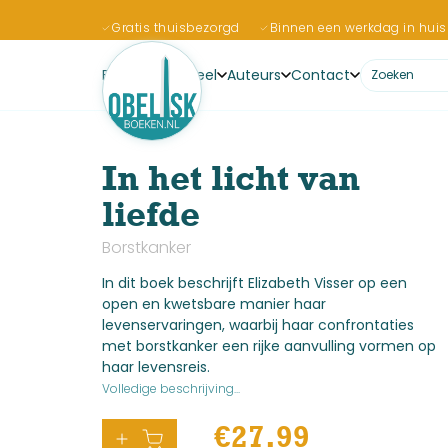
Gratis thuisbezorgd
Binnen een werkdag in huis
Boeken
Actueel
Auteurs
Contact
In het licht van
liefde
Borstkanker
In dit boek beschrijft Elizabeth Visser op een
open en kwetsbare manier haar
levenservaringen, waarbij haar confrontaties
met borstkanker een rijke aanvulling vormen op
haar levensreis.
Volledige beschrijving...
€
27.99