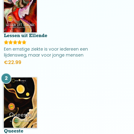
Lessen uit Ellende
Een ernstige ziekte is voor iedereen een
lijdensweg, maar voor jonge mensen
wellicht nog meer. Kenneth Nijs zit er niet
€
22.99
alleen fysiek doorheen, maar ook
mentaal, psychisch en emotioneel.
2
Queeste