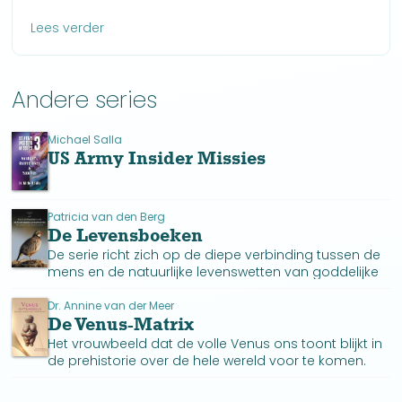
Lees verder
Andere series
Michael Salla
US Army Insider Missies
Patricia van den Berg
De Levensboeken
De serie richt zich op de diepe verbinding tussen de
mens en de natuurlijke levenswetten van goddelijke
oorsprong door de werking en betekenis van deze
wetten uit te leggen.
Dr. Annine van der Meer
De Venus-Matrix
Het vrouwbeeld dat de volle Venus ons toont blijkt in
de prehistorie over de hele wereld voor te komen.
Het toont het diepe respect voor het vrouwelijke.