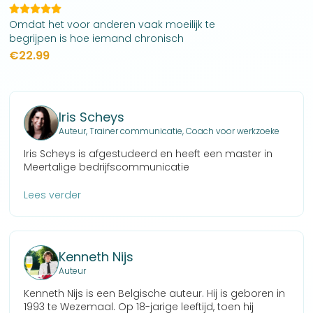
Omdat het voor anderen vaak moeilijk te
begrijpen is hoe iemand chronisch
vermoeid kan zijn, schreef Iris Scheys
€
22.99
Queeste. Met dit boek wil zij andere
chronisch zieken inspireren en herkenning
bieden.
Iris Scheys
Auteur, Trainer communicatie, Coach voor werkzoeke
Iris Scheys is afgestudeerd en heeft een master in
Meertalige bedrijfscommunicatie
Lees verder
Kenneth Nijs
Auteur
Kenneth Nijs is een Belgische auteur. Hij is geboren in
1993 te Wezemaal. Op 18-jarige leeftijd, toen hij