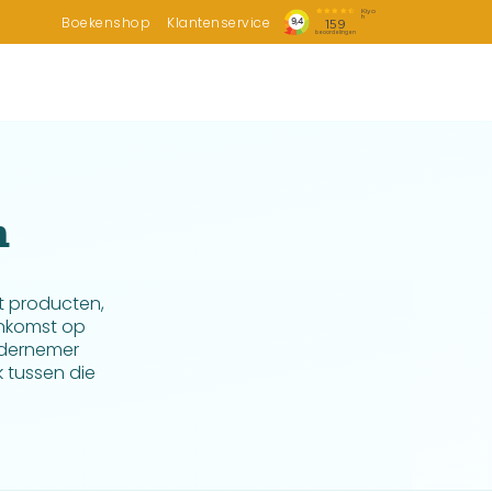
Boekenshop
Klantenservice
n
 producten,
enkomst op
ndernemer
 tussen die