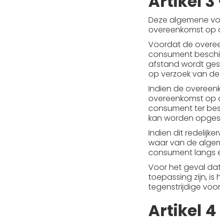
Artikel 3
Deze algemene voo
overeenkomst op 
Voordat de overee
consument beschikb
afstand wordt gesl
op verzoek van de
Indien de overeenk
overeenkomst op a
consument ter bes
kan worden opges
Indien dit redelij
waar van de algem
consument langs e
Voor het geval da
toepassing zijn, i
tegenstrijdige voo
Artikel 