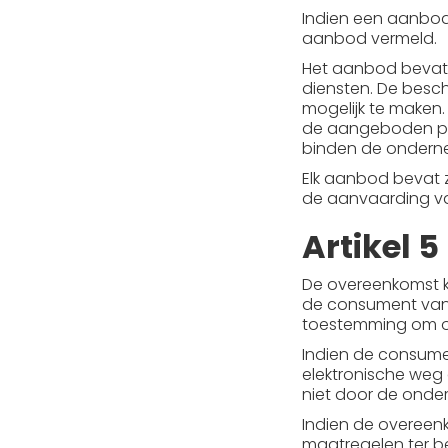
Indien een aanbod 
aanbod vermeld.
Het aanbod bevat 
diensten. De besc
mogelijk te maken
de aangeboden prod
binden de onderne
Elk aanbod bevat z
de aanvaarding va
Artikel 
De overeenkomst k
de consument van
toestemming om o
Indien de consume
elektronische weg
niet door de onde
Indien de overeen
maatregelen ter be