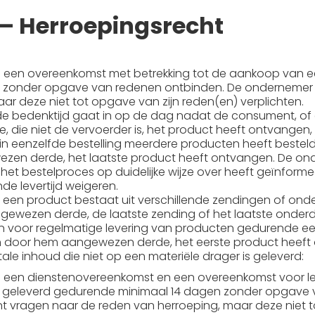
6 – Herroepingsrecht
een overeenkomst met betrekking tot de aankoop van e
n zonder opgave van redenen ontbinden. De onderneme
ar deze niet tot opgave van zijn reden(en) verplichten.
mde bedenktijd gaat in op de dag nadat de consument, o
die niet de vervoerder is, het product heeft ontvangen, 
in eenzelfde bestelling meerdere producten heeft beste
en derde, het laatste product heeft ontvangen. De ond
et bestelproces op duidelijke wijze over heeft geïnform
de levertijd weigeren.
an een product bestaat uit verschillende zendingen of o
ewezen derde, de laatste zending of het laatste onderd
n voor regelmatige levering van producten gedurende 
 door hem aangewezen derde, het eerste product heeft
itale inhoud die niet op een materiële drager is geleverd:
een dienstenovereenkomst en een overeenkomst voor leve
is geleverd gedurende minimaal 14 dagen zonder opgave
vragen naar de reden van herroeping, maar deze niet tot