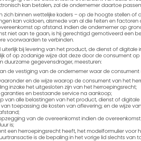
tronisch kan betalen, zal de ondernemer daartoe passen
zich binnen wettelijke kaders – op de hoogte stellen of
ingen kan voldoen, alsmede van al die feiten en factoren
vereenkomst op afstand. Indien de ondernemer op grond
 niet aan te gaan, is hij gerechtigd gemotiveerd een be
ere voorwaarden te verbinden.
uiterlijk bij levering van het product, de dienst of digi
telijk of op zodanige wijze dat deze door de consument o
n duurzame gegevensdrager, meesturen:
an de vestiging van de ondernemer waar de consument m
aronder en de wijze waarop de consument van het herr
ing inzake het uitgesloten zijn van het herroepingsrecht;
r garanties en bestaande service na aankoop;
ip van alle belastingen van het product, dienst of digitale
 van toepassing de kosten van aflevering; en de wijze van 
afstand;
 opzegging van de overeenkomst indien de overeenkomst 
ur is;
t een herroepingsrecht heeft, het modelformulier voor h
urtransactie is de bepaling in het vorige lid slechts van 