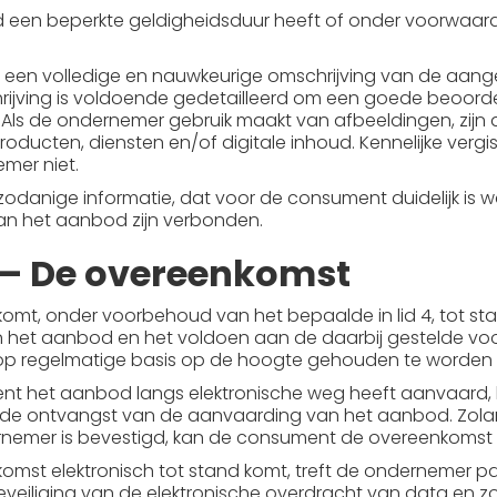
een beperkte geldigheidsduur heeft of onder voorwaarden
een volledige en nauwkeurige omschrijving van de aang
hrijving is voldoende gedetailleerd om een goede beoo
. Als de ondernemer gebruik maakt van afbeeldingen, zi
ucten, diensten en/of digitale inhoud. Kennelijke vergis
mer niet.
odanige informatie, dat voor de consument duidelijk is wa
n het aanbod zijn verbonden.
5 – De overeenkomst
omt, onder voorbehoud van het bepaalde in lid 4, tot 
 het aanbod en het voldoen aan de daarbij gestelde v
p regelmatige basis op de hoogte gehouden te worden
nt het aanbod langs elektronische weg heeft aanvaard, 
 de ontvangst van de aanvaarding van het aanbod. Zol
rnemer is bevestigd, kan de consument de overeenkomst
komst elektronisch tot stand komt, treft de ondernemer 
veiliging van de elektronische overdracht van data en zo