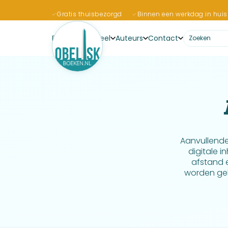
Gratis thuisbezorgd
Binnen een werkdag in huis
Boeken
Actueel
Auteurs
Contact
Aanvullend
digitale 
afstand 
worden gel