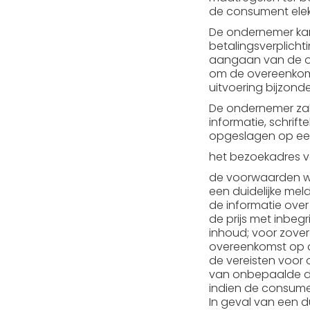
de consument elek
De ondernemer kan 
betalingsverplicht
aangaan van de o
om de overeenkomst
uitvoering bijzond
De ondernemer zal 
informatie, schrif
opgeslagen op ee
het bezoekadres v
de voorwaarden wa
een duidelijke meld
de informatie ove
de prijs met inbegr
inhoud; voor zover
overeenkomst op 
de vereisten voor
van onbepaalde du
indien de consumen
In geval van een du