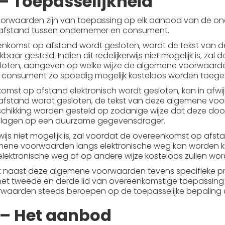
 – Toepasselijkheid
rwaarden zijn van toepassing op elk aanbod van de on
afstand tussen ondernemer en consument.
nkomst op afstand wordt gesloten, wordt de tekst van
aar gesteld. Indien dit redelijkerwijs niet mogelijk is, 
oten, aangeven op welke wijze de algemene voorwaarden bi
 consument zo spoedig mogelijk kosteloos worden toeg
omst op afstand elektronisch wordt gesloten, kan in afwij
fstand wordt gesloten, de tekst van deze algemene voo
chikking worden gesteld op zodanige wijze dat deze d
lagen op een duurzame gegevensdrager.
kerwijs niet mogelijk is, zal voordat de overeenkomst op 
ene voorwaarden langs elektronische weg kan worden k
lektronische weg of op andere wijze kosteloos zullen w
t naast deze algemene voorwaarden tevens specifieke 
s het tweede en derde lid van overeenkomstige toepassin
rwaarden steeds beroepen op de toepasselijke bepaling d
4 – Het aanbod