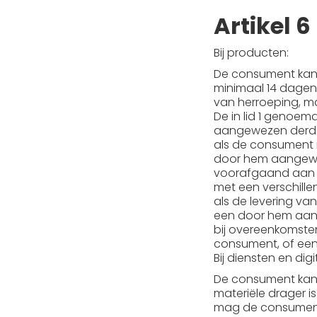
Artikel 
Bij producten:
De consument kan 
minimaal 14 dage
van herroeping, ma
De in lid 1 genoe
aangewezen derde, 
als de consument 
door hem aangewez
voorafgaand aan h
met een verschillen
als de levering v
een door hem aang
bij overeenkomste
consument, of een
Bij diensten en dig
De consument kan 
materiële drager 
mag de consument 