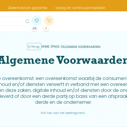
Zekerheid en garantie
Veilig en vertrouwd betalen
00
0
Terug
HOME
PAGE
ALGEMENE VOORWAARDEN
Algemene Voorwaarde
e overeenkomst: een overeenkomst waarbij de consument
inhoud en/of diensten verwerft in verband met een overe
en deze zaken, digitale inhoud en/of diensten door de o
everd of door een derde partij op basis van een afspraak
derde en de ondernemer.
Klik hier voor het leesfragment...