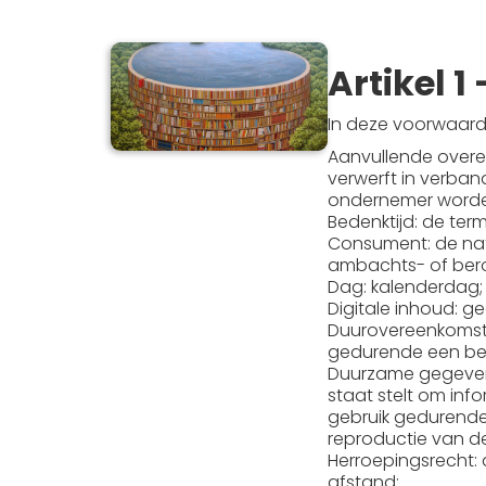
Artikel 1 
In deze voorwaard
Aanvullende overe
verwerft in verba
ondernemer worden
Bedenktijd: de ter
Consument: de natu
ambachts- of beroe
Dag: kalenderdag;
Digitale inhoud: g
Duurovereenkomst: 
gedurende een be
Duurzame gegevens
staat stelt om inf
gebruik gedurende
reproductie van d
Herroepingsrecht:
afstand;