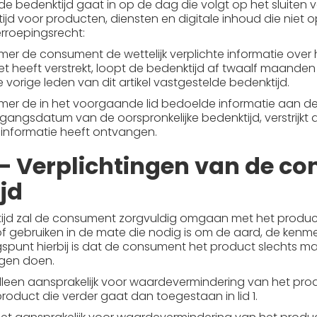
de bedenktijd gaat in op de dag die volgt op het sluiten
jd voor producten, diensten en digitale inhoud die niet op
rroepingsrecht:
er de consument de wettelijk verplichte informatie over 
et heeft verstrekt, loopt de bedenktijd af twaalf maanden
vorige leden van dit artikel vastgestelde bedenktijd.
mer de in het voorgaande lid bedoelde informatie aan de
angsdatum van de oorspronkelijke bedenktijd, verstrijkt
informatie heeft ontvangen.
7 – Verplichtingen van de c
jd
ijd zal de consument zorgvuldig omgaan met het product 
of gebruiken in de mate die nodig is om de aard, de kenm
ngspunt hierbij is dat de consument het product slechts ma
gen doen.
leen aansprakelijk voor waardevermindering van het prod
duct die verder gaat dan toegestaan in lid 1.