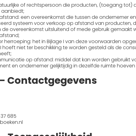
uurlijke of rechtspersoon die producten, (toegang tot) 
aanbiedt;
fstand: een overeenkomst die tussen de ondernemer en 
eerd systeem voor verkoop op afstand van producten, dig
an de overeenkomst uitsluitend of mede gebruik gemaakt 
afstand;
or herroeping: het in Bijlage I van deze voorwaarden op
 I hoeft niet ter beschikking te worden gesteld als de con
eeft;
municatie op afstand: middel dat kan worden gebruikt vo
ent en ondernemer gelijktijdig in dezelfde ruimte hoeve
2 – Contactgegevens
 37 685
kboeken.nl