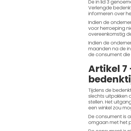
De in lid 3 genoem
Verlengde bedenkti
informeren over he
Indien de ondernem
voor herroeping ni
overeenkomstig de 
Indien de onderne
maanden na de ing
de consument die 
Artikel 
bedenkti
Tijdens de bedenkt
slechts uitpakken 
stellen. Het uitga
een winkel zou mo
De consument is al
omgaan met het pro