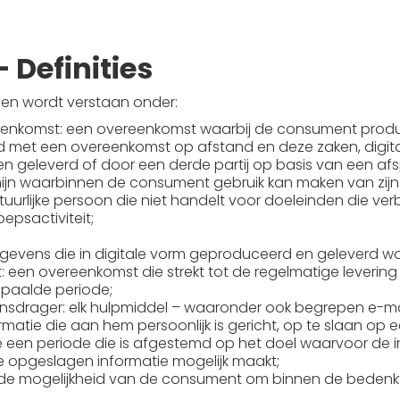
– Definities
en wordt verstaan onder:
enkomst: een overeenkomst waarbij de consument product
nd met een overeenkomst op afstand en deze zaken, digit
 geleverd of door een derde partij op basis van een af
mijn waarbinnen de consument gebruik kan maken van zijn
urlijke persoon die niet handelt voor doeleinden die verb
psactiviteit;
egevens die in digitale vorm geproduceerd en geleverd w
een overeenkomst die strekt tot de regelmatige levering 
paalde periode;
drager: elk hulpmiddel – waaronder ook begrepen e-ma
ormatie die aan hem persoonlijk is gericht, op te slaan op
 een periode die is afgestemd op het doel waarvoor de i
e opgeslagen informatie mogelijk maakt;
 de mogelijkheid van de consument om binnen de bedenkt