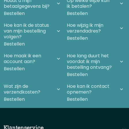
Houdt u mijn
Op welke wijze kan
bewuste mens ook een teken dat menselijke systemen op
betaalgegevens bij?
ik betalen?
losse schroeven komen te staan. Ze functioneren niet meer en
Bestellen
Bestellen
zijn logge, weinig effectieve instituten geworden. Dat geldt in
het algemeen voor het onderwijs, maar ook voor andere
sectoren van de maatschappij.
Hoe kan ik de status
Hoe wijzig ik mijn
van mijn bestelling
verzendadres?
volgen?
Bestellen
Bestellen
Hoe maak ik een
Hoe lang duurt het
account aan?
voordat ik mijn
bestelling ontvang?
Bestellen
Bestellen
Wat zijn de
Hoe kan ik contact
verzendkosten?
opnemen?
Bestellen
Bestellen
Klantenservice