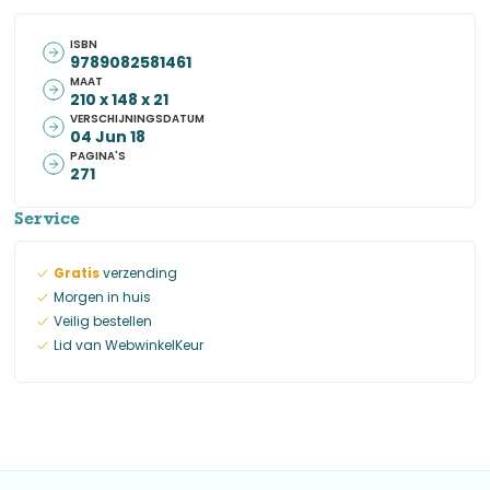
ISBN
9789082581461
MAAT
210 x 148 x 21
VERSCHIJNINGSDATUM
04 Jun 18
PAGINA'S
271
Service
Gratis
verzending
Morgen in huis
Veilig bestellen
Lid van WebwinkelKeur