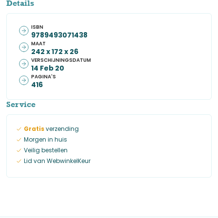
Details
ISBN
9789493071438
MAAT
242 x 172 x 26
VERSCHIJNINGSDATUM
14 Feb 20
PAGINA'S
416
Service
Gratis
verzending
Morgen in huis
Veilig bestellen
Lid van WebwinkelKeur