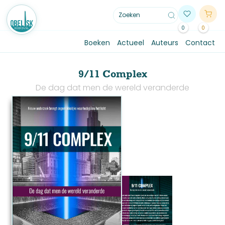
0
0
Boeken
Actueel
Auteurs
Contact
9/11 Complex
De dag dat men de wereld veranderde