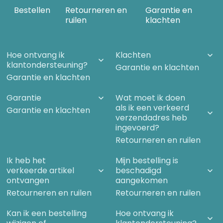
2020. Het publiek begint wakker 9/11 Complex 10 te worden. De
Bestellen
Retourneren en
Garantie en
kritiek hierop van ‘het establishment’ is groot, wat feitelijk een
ruilen
klachten
bevestiging is van het succes. Je kunt er aan afmeten hoe
dicht je bij bepaalde waarheden komt. Er is daarnaast heel
veel onkunde en onwetendheid, vooral in de media en de
politiek, maar ook op universiteiten ben ik helaas achter
Hoe ontvang ik
Klachten
gekomen. Niet iedereen kan zich echter beroepen op
klantondersteuning?
onwetendheid en als je onkundig bent moet je niet op een
Garantie en klachten
bepaalde positie gaan zitten. Kortom, 9/11 was complex, is
Garantie en klachten
complex maar wordt steeds minder complex en is daarom
zeker nog niet voorbij. Tijd voor een grondige update.
Garantie
Wat moet ik doen
als ik een verkeerd
Garantie en klachten
verzendadres heb
ingevoerd?
Retourneren en ruilen
Ik heb het
Mijn bestelling is
verkeerde artikel
beschadigd
ontvangen
aangekomen
Retourneren en ruilen
Retourneren en ruilen
Kan ik een bestelling
Hoe ontvang ik