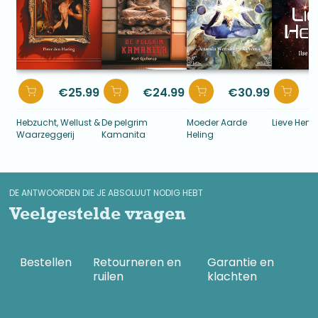
€
25.99
€
24.99
€
30.99
Hebzucht, Wellust &
De pelgrim
Moeder Aarde
Lieve Heme
Waarzeggerij
Kamanita
Heling
DE ANTWOORDEN DIE JE ABSOLUUT NODIG HEBT
Veelgestelde vragen
Bestellen
Retourneren en
Garantie en
ruilen
klachten