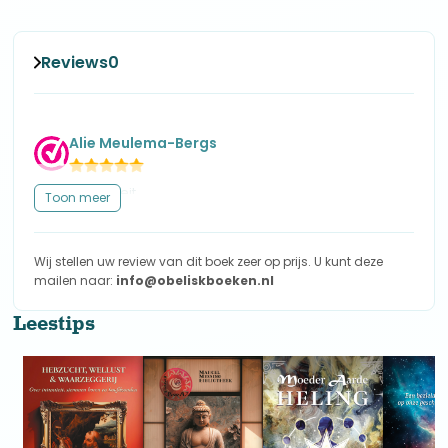
Reviews
0
Alie Meulema-Bergs
Goede kwaliteit
Toon meer
Wij stellen uw review van dit boek zeer op prijs. U kunt deze
mailen naar:
info@obeliskboeken.nl
Leestips