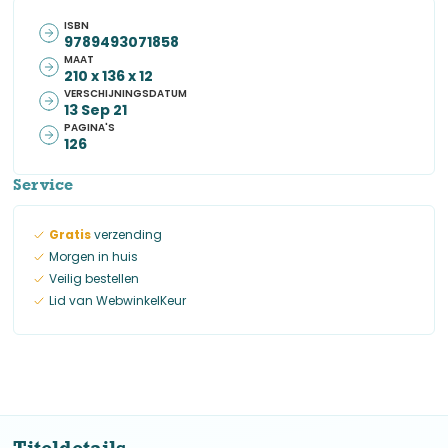
ISBN
9789493071858
MAAT
210 x 136 x 12
VERSCHIJNINGSDATUM
13 Sep 21
PAGINA'S
126
Service
Gratis
verzending
Morgen in huis
Veilig bestellen
Lid van WebwinkelKeur