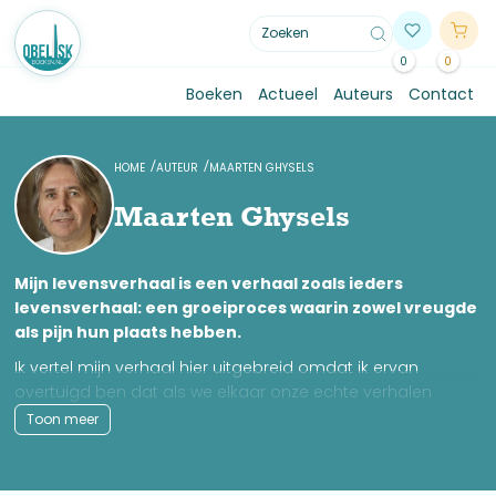
0
0
Boeken
Actueel
Auteurs
Contact
HOME
AUTEUR
MAARTEN GHYSELS
Maarten Ghysels
Mijn levensverhaal is een verhaal zoals ieders
levensverhaal: een groeiproces waarin zowel vreugde
als pijn hun plaats hebben.
Ik vertel mijn verhaal hier uitgebreid omdat ik ervan
overtuigd ben dat als we elkaar onze echte verhalen
vertellen, zonder mooie maskers, dat dit bijdraagt aan
Toon meer
oprechte en diepgaande ontmoetingen tussen mensen
en meer liefde in deze wereld brengt. We komen immers
allemaal vreugde en pijn in ons leven tegen en zijn tegelijk