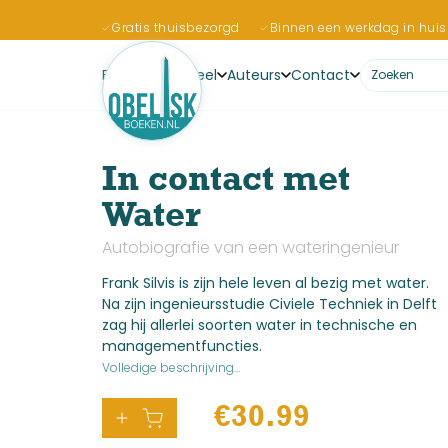
Gratis thuisbezorgd
Binnen een werkdag in huis
Boeken
Actueel
Auteurs
Contact
In contact met
Water
Autobiografie van een wateringenieur
Frank Silvis is zijn hele leven al bezig met water.
Na zijn ingenieursstudie Civiele Techniek in Delft
zag hij allerlei soorten water in technische en
managementfuncties.
Volledige beschrijving...
€
30.99