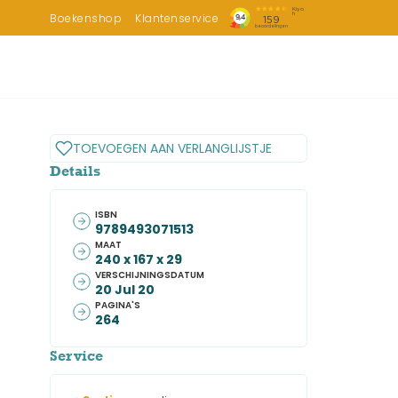
Boekenshop
Klantenservice
TOEVOEGEN AAN VERLANGLIJSTJE
Details
ISBN
9789493071513
MAAT
240 x 167 x 29
VERSCHIJNINGSDATUM
20 Jul 20
PAGINA'S
264
Service