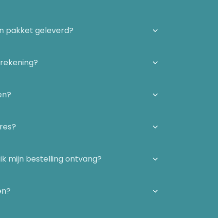
én pakket geleverd?
 rekening?
en?
dres?
ik mijn bestelling ontvang?
en?