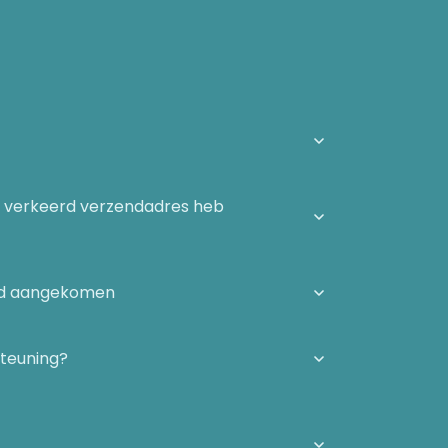
n verkeerd verzendadres heb
igd aangekomen
steuning?