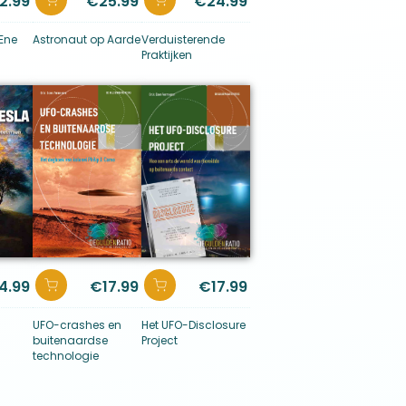
2.99
€
25.99
€
24.99
 Ene
Astronaut op Aarde
Verduisterende
Praktijken
4.99
€
17.99
€
17.99
UFO-crashes en
Het UFO-Disclosure
buitenaardse
Project
technologie