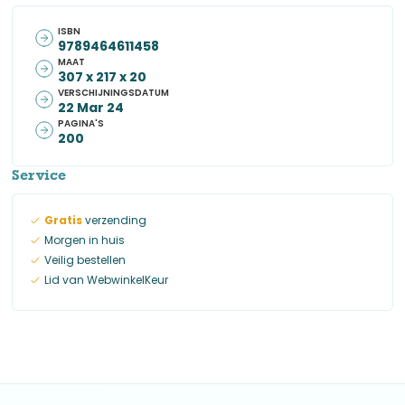
ISBN
9789464611458
MAAT
307 x 217 x 20
VERSCHIJNINGSDATUM
22 Mar 24
PAGINA'S
200
Service
Gratis
verzending
Morgen in huis
Veilig bestellen
Lid van WebwinkelKeur