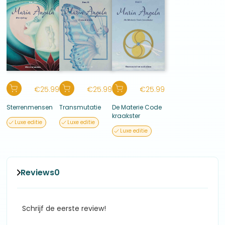
€
25.99
€
25.99
€
25.99
Sterrenmensen
Transmutatie
De Materie Code
kraakster
Luxe editie
Luxe editie
Luxe editie
Reviews
0
Schrijf de eerste review!