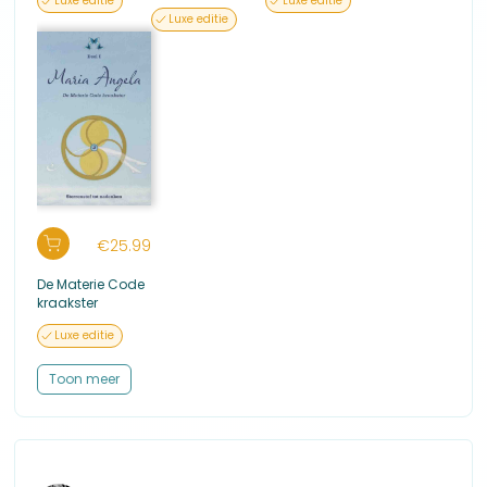
Luxe editie
Luxe editie
Formaat: 307 x 217 x 20
Luxe editie
€
25.99
De Materie Code
kraakster
Luxe editie
Toon meer