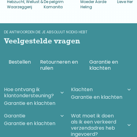
Hebzucht, Wellust &
De pelgrim
Moeder Aarde
Lieve Heme
Waarzeggerij
Kamanita
Heling
DE ANTWOORDEN DIE JE ABSOLUUT NODIG HEBT
Veelgestelde vragen
Bestellen
Retourneren en
Garantie en
ruilen
klachten
Hoe ontvang ik
Klachten
klantondersteuning?
Garantie en klachten
Garantie en klachten
Garantie
Wat moet ik doen
als ik een verkeerd
Garantie en klachten
verzendadres heb
ingevoerd?