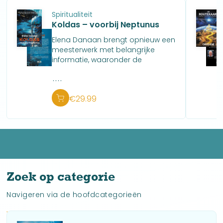
Spiritualiteit
Koldas – voorbij Neptunus
Elena Danaan brengt opnieuw een
meesterwerk met belangrijke
informatie, waaronder de
ontbrekende schakel in de
....
geschiedenis van ons
zonnestelsel.
€
29.99
Zoek op categorie
Navigeren via de hoofdcategorieën