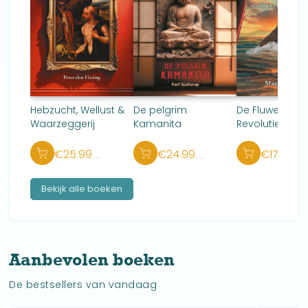
Hebzucht, Wellust &
De pelgrim
De Fluwelen
Waarzeggerij
Kamanita
Revolutie
€
25.99
€
24.99
€
17.99
Bekijk alle boeken
Aanbevolen boeken
De bestsellers van vandaag