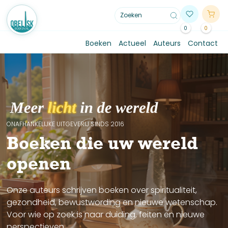
0
0
Boeken
Actueel
Auteurs
Contact
ONAFHANKELIJKE UITGEVERIJ SINDS 2016
Boeken die uw wereld
openen
Onze auteurs schrijven boeken over spiritualiteit,
gezondheid, bewustwording en nieuwe wetenschap.
Voor wie op zoek is naar duiding, feiten en nieuwe
perspectieven.