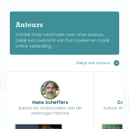
Auteurs
Ontdek meer informatie over onze auteurs,
bekijk een overzicht van hun boeken en maak
online verbinding.
Bekijk alle auteurs
Hans Scheffers
Coen
Auteur en onderzoeker van de
Auteur, Wet
verborgen historie
e