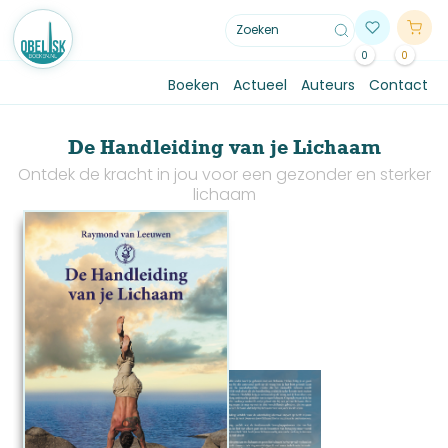
0
0
Boeken
Actueel
Auteurs
Contact
De Handleiding van je Lichaam
Ontdek de kracht in jou voor een gezonder en sterker
lichaam