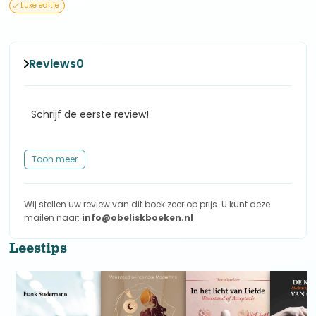
wonderbaarlijke creatie het menselijk lichaam eigenlijk is. Een
Luxe editie
creatie die tot van alles in staat is met een wonderbaarlijk
zelfherstellend vermogen.
Er is alleen wel één voorwaarde: je moet het lichaam
gebruiken zoals het bedoeld is.
Reviews
0
Schrijf de eerste review!
Toon meer
Wij stellen uw review van dit boek zeer op prijs. U kunt deze
mailen naar:
info@obeliskboeken.nl
Leestips