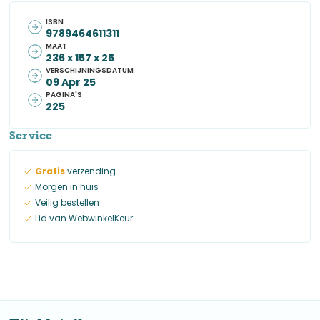
ISBN
9789464611311
MAAT
236 x 157 x 25
VERSCHIJNINGSDATUM
09 Apr 25
PAGINA'S
225
Service
Gratis
verzending
Morgen in huis
Veilig bestellen
Lid van WebwinkelKeur