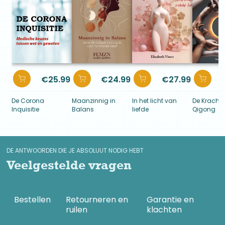
€
25.99
€
24.99
€
27.99
De Corona
Maanzinnig in
In het licht van
De Kracht
Inquisitie
Balans
liefde
Qigong
DE ANTWOORDEN DIE JE ABSOLUUT NODIG HEBT
Veelgestelde vragen
Bestellen
Retourneren en
Garantie en
ruilen
klachten