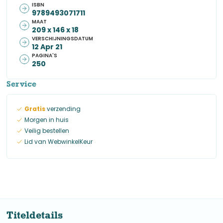
ISBN
9789493071711
MAAT
209 x 146 x 18
VERSCHIJNINGSDATUM
12 Apr 21
PAGINA'S
250
Service
Gratis
verzending
Morgen in huis
Veilig bestellen
Lid van WebwinkelKeur
Titeldetails