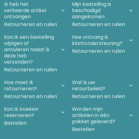
Ik heb het
Mijn bestelling is
Vragen gingen door me heen als: “Hoe bereid een ziel zich
verkeerde artikel
beschadigd
voor op het aardse leven, hoe gaat het als je overlijdt, waar
ben je dan, kiest een kind zijn ouders?
ontvangen
aangekomen
Retourneren en ruilen
Na de ontmoeting met Zohra ging ik cursussen volgen over
Retourneren en ruilen
spiritualiteit, reïncarnatie en spirituele genezing. Door deze
ontwikkeling en de spirituele ervaringen in de werkgroep werd
Kan ik een bestelling
Hoe ontvang ik
het voor mij heel aannemelijk om in reïncarnatie en vorige
wijzigen of
klantondersteuning?
levens te gaan geloven en is het voor mij een waarheid
annuleren nadat ik
geworden. Alles wat ik vertel in dit boek hebben wij in de
Retourneren en ruilen
deze heb
werkgroep als inspiratie vanuit de geestelijke wereld
ontvangen en heb ik in mijn eigen hart getoetst en daarnaast
verzonden?
in mijn praktijk als docente zwangerschapsyoga en
Retourneren en ruilen
babymassage.
Hoe moet ik
Wat is uw
retourneren?
retourbeleid?
Retourneren en ruilen
Retourneren en ruilen
Kan ik boeken
Worden mijn
reserveren?
artikelen in één
pakket geleverd?
Bestellen
Bestellen