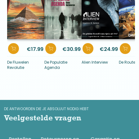
26. Het millennium
27. Een pandemie
28. Tweedeling
29. Er komt hulp
30. Een lijntje naar boven
31. Toen en nu
Terugblik en slot
Nawoord van de auteur
€
17.99
€
30.99
€
24.99
Synopsis
De Fluwelen
De Populatie
Alien Interview
De Routek
Revolutie
Agenda
DE ANTWOORDEN DIE JE ABSOLUUT NODIG HEBT
Veelgestelde vragen