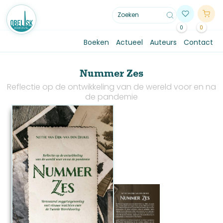
0
0
Boeken
Actueel
Auteurs
Contact
Nummer Zes
Reflectie op de ontwikkeling van de wereld voor en na
de pandemie