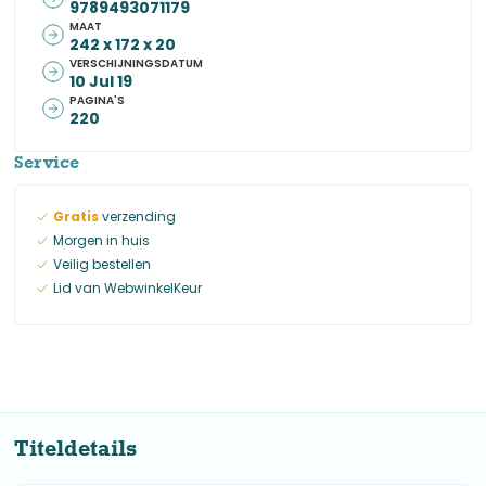
9789493071179
MAAT
242 x 172 x 20
VERSCHIJNINGSDATUM
10 Jul 19
PAGINA'S
220
Service
Gratis
verzending
Morgen in huis
Veilig bestellen
Lid van WebwinkelKeur
Titeldetails