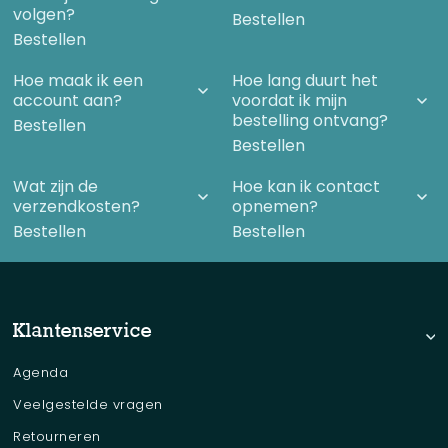
volgen?
Bestellen
Bestellen
Hoe maak ik een
Hoe lang duurt het
account aan?
voordat ik mijn
bestelling ontvang?
Bestellen
Bestellen
Wat zijn de
Hoe kan ik contact
verzendkosten?
opnemen?
Bestellen
Bestellen
Klantenservice
Agenda
Veelgestelde vragen
Retourneren