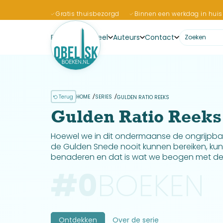
Gratis thuisbezorgd
Binnen een werkdag in huis
Boeken
Actueel
Auteurs
Contact
Terug
HOME
SERIES
GULDEN RATIO REEKS
Gulden Ratio Reeks
Hoewel we in dit ondermaanse de ongrijpba
de Gulden Snede nooit kunnen bereiken, kun
benaderen en dat is wat we beogen met dez
#
0
BOEKEN
Ontdekken
Over de serie