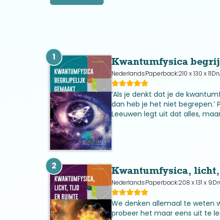
1
Kwantumfysica begrij
Nederlands
Paperback
210 x 130 x 11
Dr
‘Als je denkt dat je de kwantumf
dan heb je het niet begrepen.’ 
Leeuwen legt uit dat alles, maa
op kwantumniveau dansende ene
blijkt dat ons eigen bewustzij
2
Kwantumfysica, licht,
Nederlands
Paperback
208 x 131 x 9
Dr
We denken allemaal te weten wa
probeer het maar eens uit te l