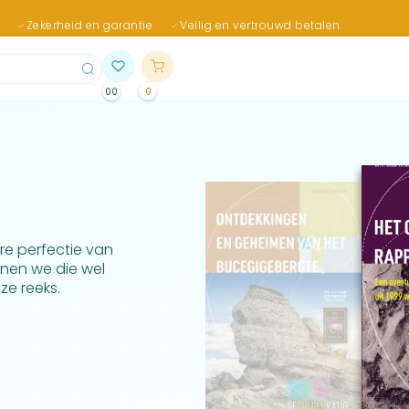
Zekerheid en garantie
Veilig en vertrouwd betalen
00
0
re perfectie van
nen we die wel
e reeks.