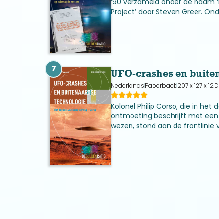
‘90 verzameld onder de naam ‘
Project’ door Steven Greer. On
bevonden zich talloze goed get
waarnemers, waaronder Edgar M
7
UFO-crashes en buite
Nederlands
Paperback
207 x 127 x 12
D
Kolonel Philip Corso, die in het 
ontmoeting beschrijft met een
wezen, stond aan de frontlinie 
Het is de hoogste tijd om hem 
het woord te laten.