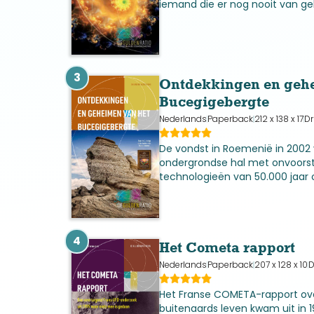
iemand die er nog nooit van g
ervaren de tijd als veranderin
van verandering meten we dan w
3
Ontdekkingen en geh
Bucegigebergte
Nederlands
Paperback
212 x 138 x 17
Dr
De vondst in Roemenië in 2002
ondergrondse hal met onvoors
technologieën van 50.000 jaar 
begin van een ontdekkingstocht
afgelopen.
4
Het Cometa rapport
Nederlands
Paperback
207 x 128 x 10
D
Het Franse COMETA-rapport ove
buitenaards leven kwam uit in 