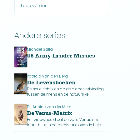
Lees verder
Andere series
Michael Salla
US Army Insider Missies
Patricia van den Berg
De Levensboeken
De serie richt zich op de diepe verbinding
tussen de mens en de natuurlijke
levenswetten van goddelijke oorsprong
door de werking en betekenis van deze
Dr. Annine van der Meer
wetten uit te leggen.
De Venus-Matrix
Het vrouwbeeld dat de volle Venus ons
toont blijkt in de prehistorie over de hele
wereld voor te komen. Het toont het diepe
respect voor het vrouwelijke.