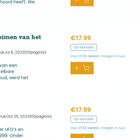
ehoord heeft. We
g, maar de mate
eer ...
eimen van het
€
17.99
Op voorraad
uk:
Jul 6, 2023
120
pagina's
Voor 23:59 besteld, morgen in huis
 van een
telbare
oud, werd het
 die nog niet is
€
17.99
ruk:
Oct 25, 2023
100
pagina's
Op voorraad
Voor 23:59 besteld, morgen in huis
r UFO’s en
1999. Onder