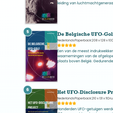
leiding van luchtmachtgeneraal
onderzocht een Franse commis
wereldwijde UFO-fenomeen.
5
De Belgische UFO-Gol
Nederlands
Paperback
208 x 128 x 10
D
Een van de meest indrukwekken
waarnemingen van de afgelope
plaats boven België. Gedurende
1991 zagen vele tienduizenden 
mysterieuze zwarte driehoeken 
6
Het UFO-Disclosure Pr
Nederlands
Paperback
210 x 131 x 11
Dru
Honderden UFO-getuigen werde