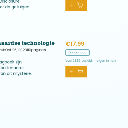
Disclosure
der de getuigen
rainde
itchell.
naardse technologie
€
17.99
ruk:
Oct 25, 2023
110
pagina's
Op voorraad
Voor 23:59 besteld, morgen in huis
dagboek zijn
 buitenaards
van dit mysterie.
weer zelf aan