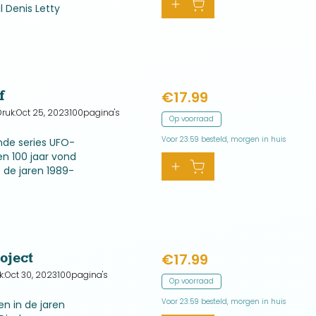
 Denis Letty
sie het
f
€
17.99
ruk:
Oct 25, 2023
100
pagina's
Op voorraad
Voor 23:59 besteld, morgen in huis
de series UFO-
n 100 jaar vond
 de jaren 1989-
Belgen
in de lucht.
oject
€
17.99
k:
Oct 30, 2023
100
pagina's
Op voorraad
Voor 23:59 besteld, morgen in huis
n in de jaren