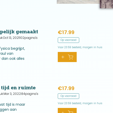
pelijk gemaakt
€
17.99
uk:
Oct 13, 2021
102
pagina's
Op voorraad
Voor 23:59 besteld, morgen in huis
ysica begrijpt,
Paul van
r dan ook alles
rgie is. Het
n meedan
 tijd en ruimte
€
17.99
uk:
Mar 3, 2022
84
pagina's
Op voorraad
Voor 23:59 besteld, morgen in huis
t tijd is maar
eggen aan