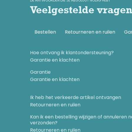
DE ANTWOORDEN DIE JE ABSOLUUT NODIG HEBT
Veelgestelde vrage
Het belang van vrije energie
De spirituele dimensie
Van overleven naar leven
Bestellen
Retourneren en ruilen
Gar
Paradigmaverschuiving
Hoofdstuk 2: Nikola Tesla – Grondlegger van de vrije
Hoe ontvang ik klantondersteuning?
Wie was Nikola Tesla?
Garantie en klachten
Radiant Energy: een nieuwe vorm van elektriciteit
Garantie
Impulselektriciteit
Garantie en klachten
De Teslaspoel
De Magnifying Transmitter
Radiant Energy door de Aarde
Ik heb het verkeerde artikel ontvangen
Radiant Energy en andere vormen van straling
Retourneren en ruilen
[Radioactiviteit]
Kan ik een bestelling wijzigen of annuleren 
Radiant Energy uit de kosmos
verzonden?
Wardenclyffe Tower
Retourneren en ruilen