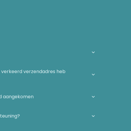
n verkeerd verzendadres heb
igd aangekomen
steuning?