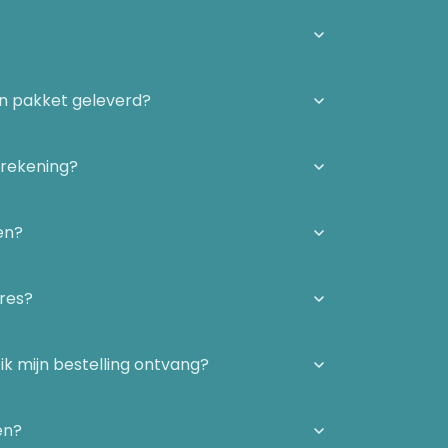
én pakket geleverd?
 rekening?
en?
dres?
ik mijn bestelling ontvang?
en?