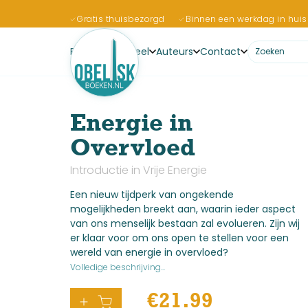
Gratis thuisbezorgd
Binnen een werkdag in huis
Boeken
Actueel
Auteurs
Contact
Energie in
Overvloed
Introductie in Vrije Energie
Een nieuw tijdperk van ongekende
mogelijkheden breekt aan, waarin ieder aspect
van ons menselijk bestaan zal evolueren. Zijn wij
er klaar voor om ons open te stellen voor een
wereld van energie in overvloed?
Volledige beschrijving...
€
21.99