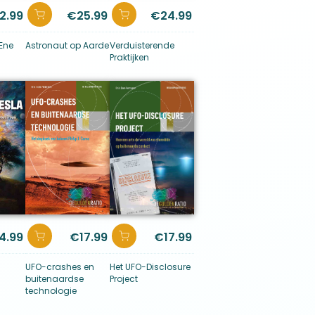
2.99
€
25.99
€
24.99
 Ene
Astronaut op Aarde
Verduisterende
Praktijken
4.99
€
17.99
€
17.99
UFO-crashes en
Het UFO-Disclosure
buitenaardse
Project
technologie