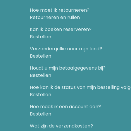
De Pierce-Arrow-auto
Hoe moet ik retourneren?
Tesla’s nalatenschap
Retourneren en ruilen
Hoofdstuk 3: Waar komt vrije energie vandaan?
Kan ik boeken reserveren?
Wat is de ether
Bestellen
Van de Veda’s tot kwantumfysica
Verzenden jullie naar mijn land?
AkashaHet vijfde element
Bestellen
Ether in de moderne geschiedenis
Ontwikkeling van de kwantumfysica
Houdt u mijn betaalgegevens bij?
Nulpuntsenergie
Bestellen
Vrije energie: het aanboren van de bron van levensen
Hoe kan ik de status van mijn bestelling vol
Deeltjes, golven en velden
Bestellen
Twee soorten golven
Resonantie Entropie en syntropie
Hoe maak ik een account aan?
Bestellen
Gesloten en open systemen
Balans en het toroïdale energieveld
Wat zijn de verzendkosten?
De vortex