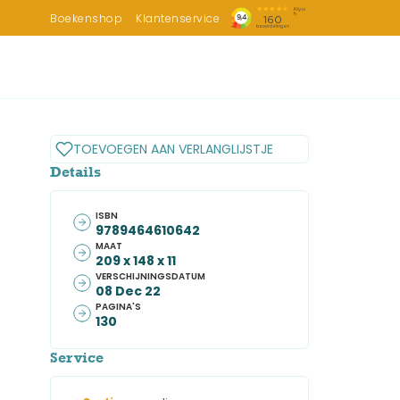
Boekenshop
Klantenservice
TOEVOEGEN AAN VERLANGLIJSTJE
Details
ISBN
9789464610642
MAAT
209 x 148 x 11
VERSCHIJNINGSDATUM
08 Dec 22
PAGINA'S
130
Service