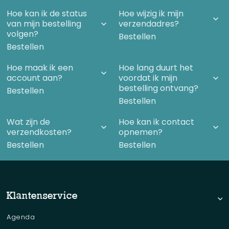
Hoe kan ik de status
Hoe wijzig ik mijn
van mijn bestelling
verzendadres?
volgen?
Bestellen
Bestellen
Hoe maak ik een
Hoe lang duurt het
account aan?
voordat ik mijn
bestelling ontvang?
Bestellen
Bestellen
Wat zijn de
Hoe kan ik contact
verzendkosten?
opnemen?
Bestellen
Bestellen
Klantenservice
Agenda