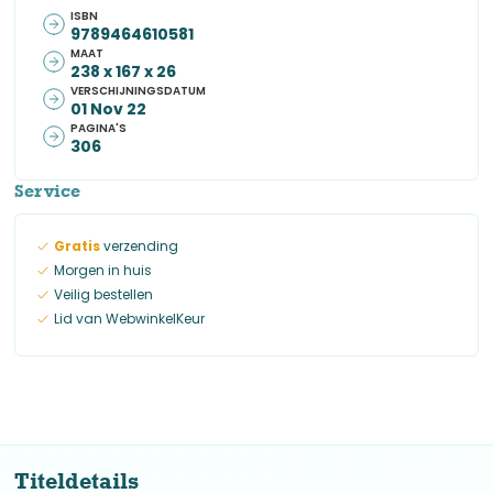
ISBN
9789464610581
MAAT
238 x 167 x 26
VERSCHIJNINGSDATUM
01 Nov 22
PAGINA'S
306
Service
Gratis
verzending
Morgen in huis
Veilig bestellen
Lid van WebwinkelKeur
Titeldetails