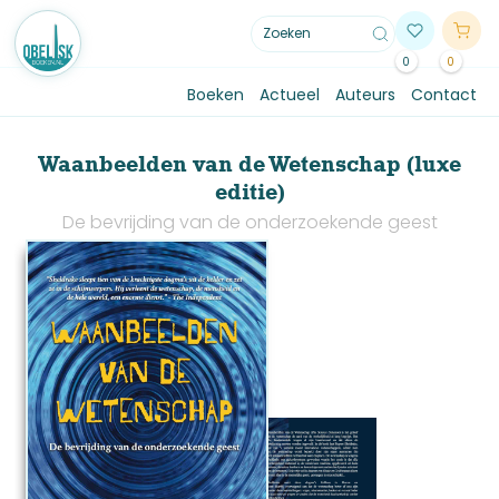
0
0
Boeken
Actueel
Auteurs
Contact
Waanbeelden van de Wetenschap (luxe
editie)
De bevrijding van de onderzoekende geest