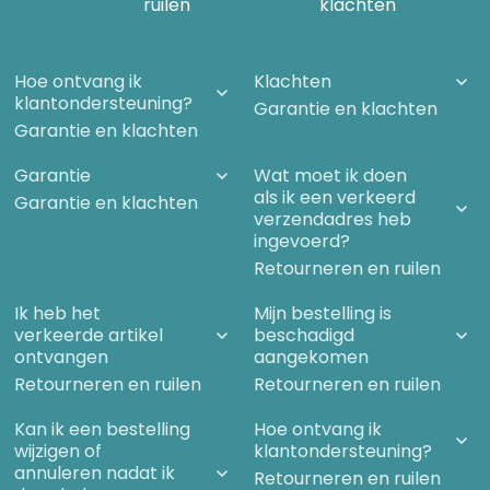
ruilen
klachten
1. Is de natuur mechanisch?
2. Is de totale hoeveelheid materie en energie altijd gelijk?
Hoe ontvang ik
3. Zijn alle natuurwetten onveranderlijk?
Klachten
klantondersteuning?
Garantie en klachten
4. Is materie onbewust?
Garantie en klachten
5. Is de natuur doelloos?
6. Geschiedt alle biologische overerving materieel?
Garantie
Wat moet ik doen
als ik een verkeerd
7. Worden herinneringen opgeslagen als materiële sporen?
Garantie en klachten
verzendadres heb
8. Is de geest beperkt tot het brein?
ingevoerd?
9. Zijn paranormale verschijnselen illusoir?
Retourneren en ruilen
10. Is mechanistische geneeskunde de enige vorm die écht
werkt?
Ik heb het
Mijn bestelling is
verkeerde artikel
beschadigd
11. Illusies van objectiviteit
ontvangen
aangekomen
12. Wetenschappelijke vergezichten
Retourneren en ruilen
Retourneren en ruilen
Literatuur
Dankwoord
Kan ik een bestelling
Hoe ontvang ik
wijzigen of
klantondersteuning?
annuleren nadat ik
Retourneren en ruilen