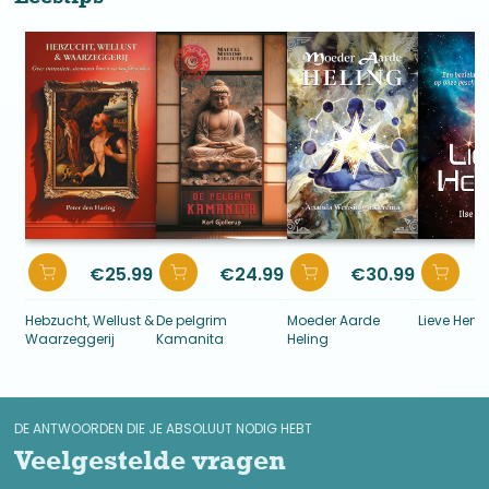
€
25.99
€
24.99
€
30.99
Hebzucht, Wellust &
De pelgrim
Moeder Aarde
Lieve Heme
Waarzeggerij
Kamanita
Heling
DE ANTWOORDEN DIE JE ABSOLUUT NODIG HEBT
Veelgestelde vragen