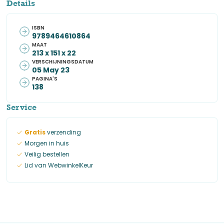
Details
ISBN
9789464610864
MAAT
213 x 151 x 22
VERSCHIJNINGSDATUM
05 May 23
PAGINA'S
138
Service
Gratis
verzending
Morgen in huis
Veilig bestellen
Lid van WebwinkelKeur