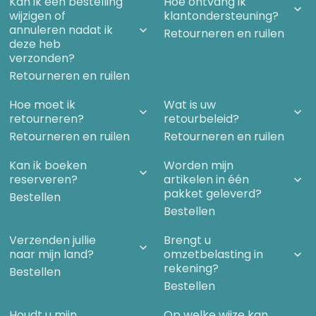
Kan ik een bestelling
Hoe ontvang ik
wijzigen of
klantondersteuning?
annuleren nadat ik
Retourneren en ruilen
deze heb
verzonden?
Retourneren en ruilen
Hoe moet ik
Wat is uw
retourneren?
retourbeleid?
Retourneren en ruilen
Retourneren en ruilen
Kan ik boeken
Worden mijn
reserveren?
artikelen in één
pakket geleverd?
Bestellen
Bestellen
Verzenden jullie
Brengt u
naar mijn land?
omzetbelasting in
rekening?
Bestellen
Bestellen
Houdt u mijn
Op welke wijze kan