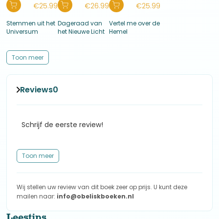
€
25.99
€
26.99
€
25.99
Stemmen uit het
Dageraad van
Vertel me over de
Universum
het Nieuwe Licht
Hemel
Toon meer
Reviews
0
Schrijf de eerste review!
Toon meer
Wij stellen uw review van dit boek zeer op prijs. U kunt deze
mailen naar:
info@obeliskboeken.nl
Leestips