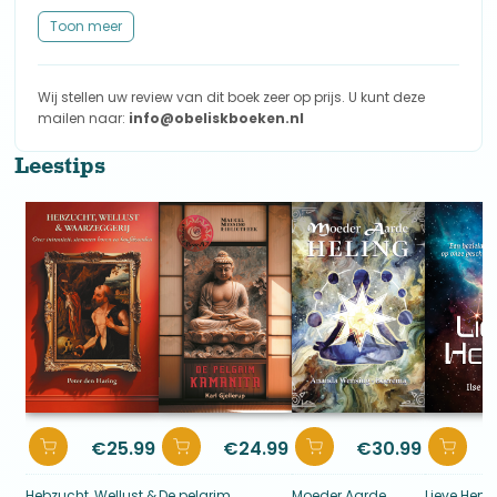
Toon meer
Wij stellen uw review van dit boek zeer op prijs. U kunt deze
mailen naar:
info@obeliskboeken.nl
Leestips
€
25.99
€
24.99
€
30.99
Hebzucht, Wellust &
De pelgrim
Moeder Aarde
Lieve Heme