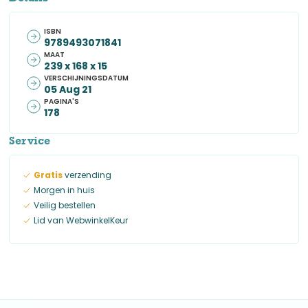
ISBN
9789493071841
MAAT
239 x 168 x 15
VERSCHIJNINGSDATUM
05 Aug 21
PAGINA'S
178
Service
Gratis
verzending
Morgen in huis
Veilig bestellen
Lid van WebwinkelKeur