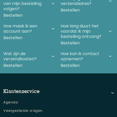
van mijn bestelling
verzendadres?
volgen?
Bestellen
Bestellen
Hoe maak ik een
Hoe lang duurt het
account aan?
voordat ik mijn
bestelling ontvang?
Bestellen
Bestellen
Wat zijn de
Hoe kan ik contact
verzendkosten?
opnemen?
Bestellen
Bestellen
Klantenservice
Agenda
Veelgestelde vragen