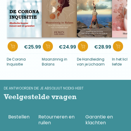
€
25.99
€
24.99
€
28.99
De Corona
Maanzinnig in
De Handleiding
In het lich
Inquisitie
Balans
van je Lichaam
liefde
DE ANTWOORDEN DIE JE ABSOLUUT NODIG HEBT
Veelgestelde vragen
Bestellen
Retourneren en
Garantie en
ruilen
klachten