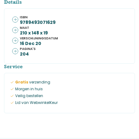
Details
ISBN
9789493071629
MAAT
210 x 148 x 19
VERSCHIJNINGSDATUM
16 Dec 20
PAGINA'S
204
Service
Gratis
verzending
Morgen in huis
Veilig bestellen
Lid van WebwinkelKeur