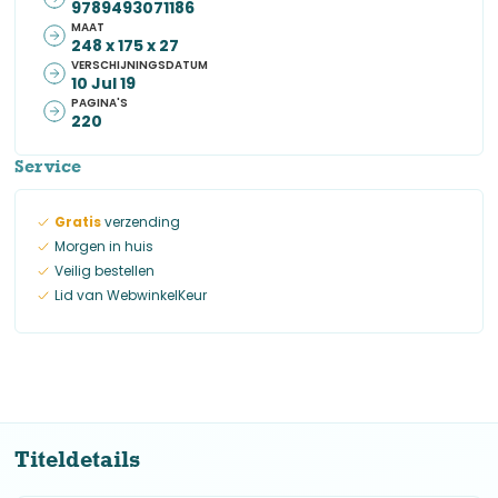
9789493071186
MAAT
248 x 175 x 27
VERSCHIJNINGSDATUM
10 Jul 19
PAGINA'S
220
Service
Gratis
verzending
Morgen in huis
Veilig bestellen
Lid van WebwinkelKeur
Titeldetails