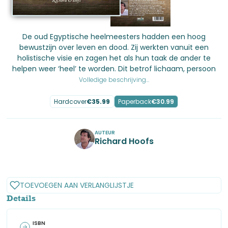
De oud Egyptische heelmeesters hadden een hoog
bewustzijn over leven en dood. Zij werkten vanuit een
holistische visie en zagen het als hun taak de ander te
helpen weer ‘heel’ te worden. Dit betrof lichaam, persoon
Volledige beschrijving...
Hardcover
€
35.99
Paperback
€
30.99
AUTEUR
Richard Hoofs
No items found.
TOEVOEGEN AAN VERLANGLIJSTJE
Details
ISBN