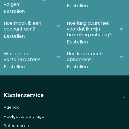
volgen?
Bestellen
Bestellen
Hoe maak ik een
Hoe lang duurt het
account aan?
voordat ik mijn
bestelling ontvang?
Bestellen
Bestellen
Wat zijn de
Hoe kan ik contact
verzendkosten?
opnemen?
Bestellen
Bestellen
Klantenservice
Agenda
Veelgestelde vragen
Retourneren