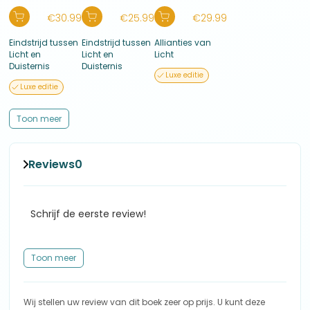
€
30.99
€
25.99
€
29.99
Eindstrijd tussen
Eindstrijd tussen
Allianties van
Licht en
Licht en
Licht
Duisternis
Duisternis
Luxe editie
Luxe editie
Toon meer
Reviews
0
Schrijf de eerste review!
Toon meer
Wij stellen uw review van dit boek zeer op prijs. U kunt deze