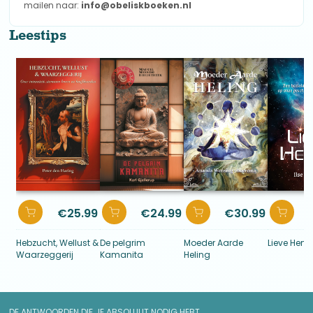
mailen naar:
info@obeliskboeken.nl
Leestips
€
25.99
€
24.99
€
30.99
Hebzucht, Wellust &
De pelgrim
Moeder Aarde
Lieve Heme
Waarzeggerij
Kamanita
Heling
DE ANTWOORDEN DIE JE ABSOLUUT NODIG HEBT