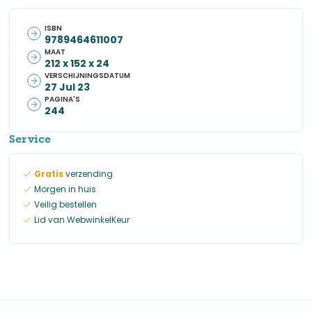
ISBN
9789464611007
MAAT
212 x 152 x 24
VERSCHIJNINGSDATUM
27 Jul 23
PAGINA'S
244
Service
Gratis
verzending
Morgen in huis
Veilig bestellen
Lid van WebwinkelKeur