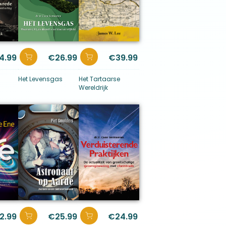
4.99
€
26.99
€
39.99
Het Levensgas
Het Tartaarse
Wereldrijk
2.99
€
25.99
€
24.99