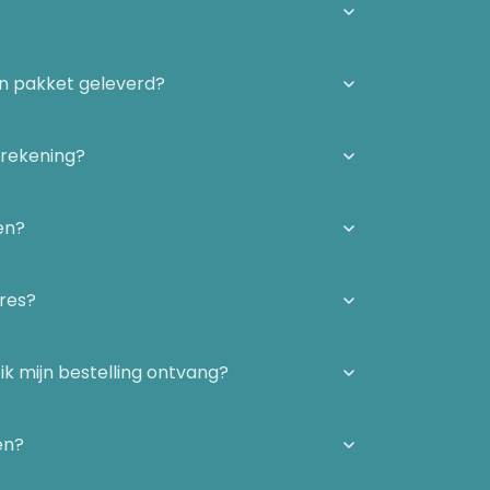
én pakket geleverd?
 rekening?
en?
dres?
ik mijn bestelling ontvang?
en?