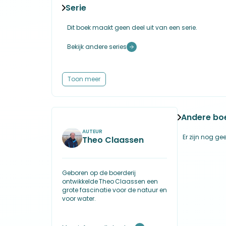
Getallensymboliek biedt onverwachte openbaringen; ge
Taal: Nederlands
Serie
historische monumenten, in tijdberekeningen, in bijzo
ISBN-10: 9493071227
anderzijds in water. Laat je verwonderen.
ISBN-13: 978-9493071223
Dit boek maakt geen deel uit van een serie.
Productafmetingen: 17,4 x 3,7 x 24,7 cm
Bekijk andere series
Toon meer
Andere bo
AUTEUR
Er zijn nog gee
Theo Claassen
Geboren op de boerderij
ontwikkelde Theo Claassen een
grote fascinatie voor de natuur en
voor water.