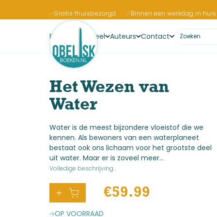
Gratis thuisbezorgd
Binnen een werkdag in huis
Boeken
Actueel
Auteurs
Contact
Het Wezen van
Water
Water is de meest bijzondere vloeistof die we
kennen. Als bewoners van een waterplaneet
bestaat ook ons lichaam voor het grootste deel
uit water. Maar er is zoveel meer...
Volledige beschrijving...
€
59.99
OP VOORRAAD