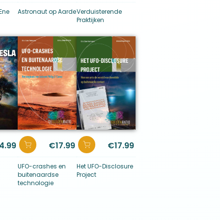
 Ene
Astronaut op Aarde
Verduisterende
Praktijken
4.99
€
17.99
€
17.99
UFO-crashes en
Het UFO-Disclosure
buitenaardse
Project
technologie