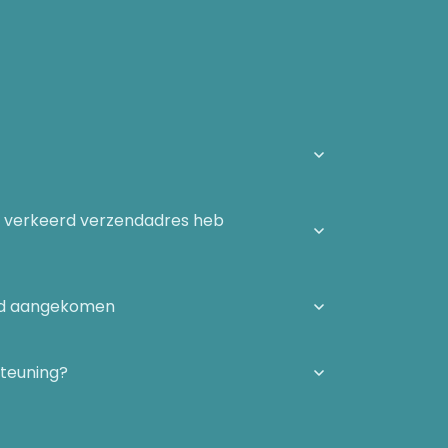
n verkeerd verzendadres heb
igd aangekomen
steuning?