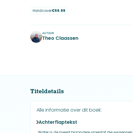
Hardcover
€
59.99
No items found.
AUTEUR
Theo Claassen
No items found.
Titeldetails
Alle informatie over dit boek:
Achterflaptekst
Water is de meest bijzondere vloeistof die we kenne