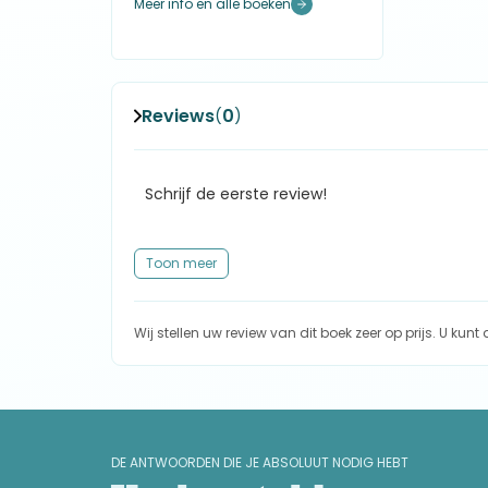
Meer info en alle boeken
Reviews
0
(
)
Schrijf de eerste review!
Toon meer
Wij stellen uw review van dit boek zeer op prijs. U kun
DE ANTWOORDEN DIE JE ABSOLUUT NODIG HEBT