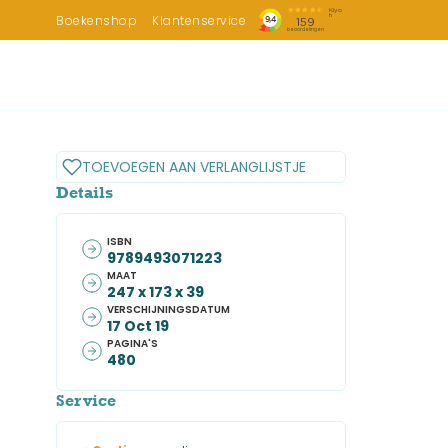
Boekenshop
Klantenservice
TOEVOEGEN AAN VERLANGLIJSTJE
Details
ISBN
9789493071223
MAAT
247 x 173 x 39
VERSCHIJNINGSDATUM
17 Oct 19
PAGINA'S
480
Service