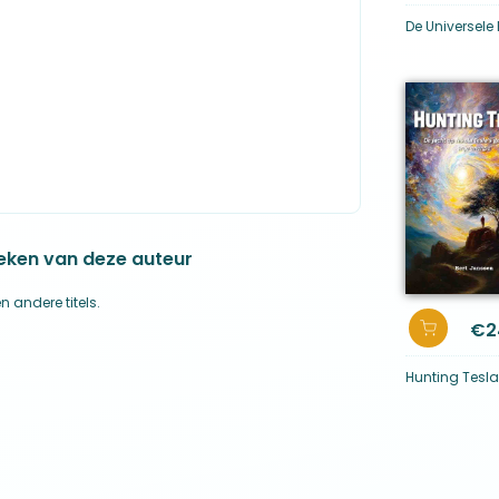
lijkende patronen zijn enerzijds te vinden in
ndere schilderijen, pleinen en gebouwen en
De Universele
eken van deze auteur
n andere titels.
€
2
Hunting Tesla