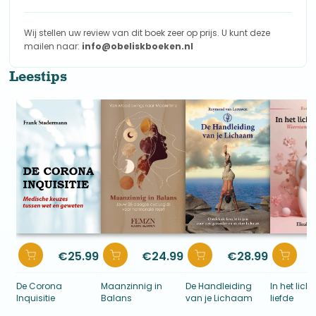
met het lezen. En wauw wat een mooie inzichten en
relevante informatie. Ik ben nu bij de meridianen
Wij stellen uw review van dit boek zeer op prijs. U kunt deze
aangekomen. Daar wil ik flink wat studie op doen. Dat was
mailen naar:
info@obeliskboeken.nl
voor mij de trigger om dit boek te kopen. Dank aan mevr.
Alefs voor dit inspirerende en motiverende boek.
Leestips
€
25.99
€
24.99
€
28.99
De Corona
Maanzinnig in
De Handleiding
In het lich
Inquisitie
Balans
van je Lichaam
liefde