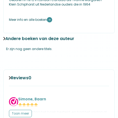
Klein Schiphorst uit Nederlandse ouders die in 1964
Meer info en alle boeken
Andere boeken van deze auteur
Er zijn nog geen andere titels.
Reviews
0
Simone, Baarn
Ik heb donderdag het boek besteld; en had het vrijdag al
Toon meer
in huis. Geweldig. Dit weekend ben ik meteen begonnen