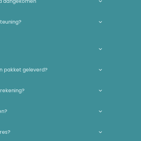
igd aangekomen
steuning?
én pakket geleverd?
 rekening?
en?
dres?