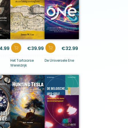
4.99
€
39.99
€
32.99
Het Tartaarse
De Universele Ene
Wereldrijk