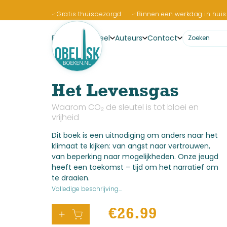
Gratis thuisbezorgd
Binnen een werkdag in huis
Boeken
Actueel
Auteurs
Contact
Het Levensgas
Waarom CO₂ de sleutel is tot bloei en
vrijheid
Dit boek is een uitnodiging om anders naar het
klimaat te kijken: van angst naar vertrouwen,
van beperking naar mogelijkheden. Onze jeugd
heeft een toekomst – tijd om het narratief om
te draaien.
Volledige beschrijving...
€
26.99