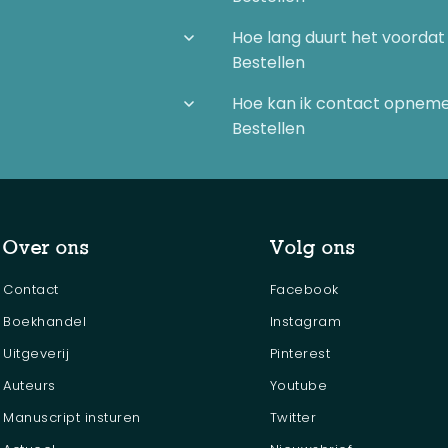
Hoe lang duurt het voordat 
Bestellen
Hoe kan ik contact opnem
Bestellen
kheid
Over ons
Volg ons
Contact
Facebook
Boekhandel
Instagram
Uitgeverij
Pinterest
Auteurs
Youtube
Manuscript insturen
Twitter