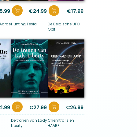
5.99
€
24.99
€
17.99
 Aarde
Hunting Tesla
De Belgische UFO-
Golf
21.99
€
27.99
€
26.99
De tranen van Lady
Chemtrails en
Liberty
HAARP