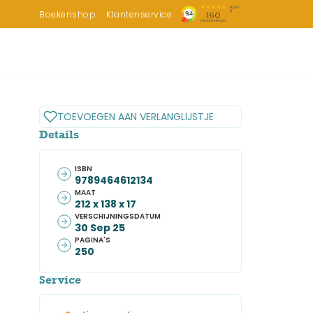
Boekenshop
Klantenservice
TOEVOEGEN AAN VERLANGLIJSTJE
Details
ISBN
9789464612134
MAAT
212 x 138 x 17
VERSCHIJNINGSDATUM
30 Sep 25
PAGINA'S
250
Service