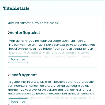
Titeldetails
Alle informatie over dit boek:
Achterflaptekst
Van geheimhouding naar volledige openheid: toen dr.
ir.Coen Vermeeren in 2013
Ufo’s bestaan gewoon
schreef, was
het UFO-fenomeen nog taboe. Toch vonden tienduizenden
lezers hun weg naar dit visionaire boek, waarin hij pleitte
voor een serieuze en wetenschappelijke benadering van dit
Toon meer
onderwerp.
Versterkt door recente onthullingen blijkt in deze volledig
geactualiseerde editie dat zijn inzichten onverminderd
Leesfragment
overeind staan. Overheden en media erkennen nu dat UFO’s
bestaan. Officiële video’s, zoals de beroemde Tic Tac-
‘Ik geloof niet in UFO’s.’ Dit is zo’n beetje de standaardreactie
beelden van de US Navy, en getuigenissen onder ede in het
van nuchtere mensen op UFO’s. Vreemd genoeg is op dit
Amerikaanse Congres bevestigen geheimeprogramma’s
moment zo veel over UFO’s bekend dat je er ook niet langer in
rond geborgen voertuigen, waarbij wordt gesproken over
hoeft te geloven. Ze bestaan gewoon. Dat gezegd hebbende,
‘niet-menselijke biologie’. Pentagon-rapporten melden
rijst meteen de vraag wat ‘UFO’ eigenlijk betekent. Unidentified
honderden onverklaarbare waarnemingen, ondanks onze
Flying Object – een onbekend vliegend object. Niet meer en
Toon meer
modernste detectietechnologieën. In de eerste helft van