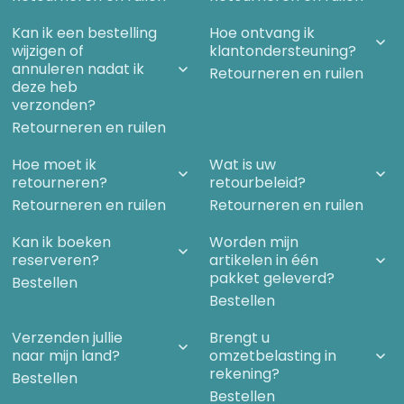
Kan ik een bestelling
Hoe ontvang ik
Hoofdstuk 1 – Getrainde waarnemers
wijzigen of
klantondersteuning?
annuleren nadat ik
- Deskundigen
Retourneren en ruilen
deze heb
- Westerse astronauten
verzonden?
- Edgar Mitchell
Retourneren en ruilen
- Boekpresentaie ‘Ufo’s bestaan gewoon’, april 2013 - Roswell
Hoe moet ik
Wat is uw
- Het weerballonnenmysterie
retourneren?
retourbeleid?
- Majic 12
Retourneren en ruilen
Retourneren en ruilen
- Neil Armstrong
- De Maan
Kan ik boeken
Worden mijn
reserveren?
artikelen in één
- Zijn we er geweest?
pakket geleverd?
Bestellen
- Buzz Aldrin
Bestellen
- Gordon Cooper
- Brian O’Leary
Verzenden jullie
Brengt u
naar mijn land?
omzetbelasting in
- Andere astronauten
rekening?
Bestellen
- NASA en de astronauten in de Space Shuttles - Brookings
Bestellen
Report