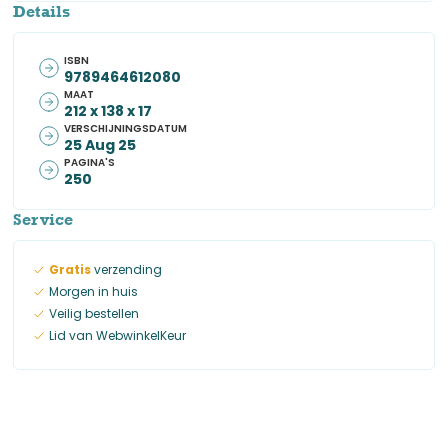
Details
ISBN
9789464612080
MAAT
212 x 138 x 17
VERSCHIJNINGSDATUM
25 Aug 25
PAGINA'S
250
Service
Gratis
verzending
Morgen in huis
Veilig bestellen
Lid van WebwinkelKeur