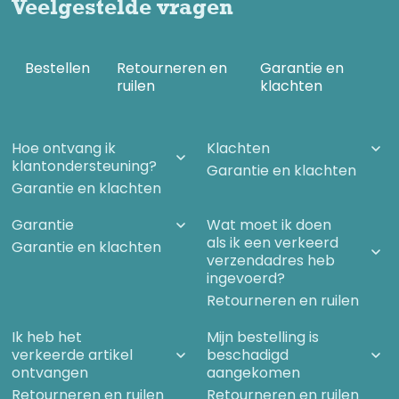
Veelgestelde vragen
barrière is minstens zo belangrijk: de erkenning dat deze
verschijnselen een buitenaardse oorsprong hebben. Pas
wanneer ook dát deel van het dossier wordt geopend, kunnen
we werkelijk spreken van transparantie en van een nieuw
planetair begin.
Bestellen
Retourneren en
Garantie en
ruilen
klachten
In deze geactualiseerde editie heb ik de nieuwste
ontwikkelingen binnen het mondiale UFO-dossier verwerkt.
Hoe ontvang ik
Klachten
Inhoudsopgave
klantondersteuning?
Garantie en klachten
Voorwoord
Garantie en klachten
Inleiding
Garantie
Wat moet ik doen
- UFO’s
als ik een verkeerd
Garantie en klachten
- Shuttlemissies STS-73 en STS-115
verzendadres heb
- Scepsis vs Skepsis
ingevoerd?
- Terry Hansen
Retourneren en ruilen
- Carl Sagan
Ik heb het
Mijn bestelling is
- Van cover-up naar transparantie
verkeerde artikel
beschadigd
- UAP of UFO
ontvangen
aangekomen
Retourneren en ruilen
- Oude geschriften
Retourneren en ruilen