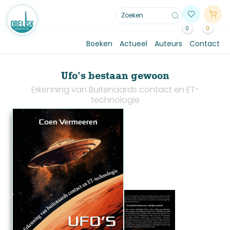
0
0
Boeken
Actueel
Auteurs
Contact
Ufo's bestaan gewoon
Erkenning van Buitenaards contact en ET-
technologie