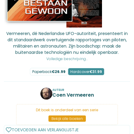
Vermeeren, dé Nederlandse UFO-autoriteit, presenteert in
dit standaardwerk overtuigende rapportages van piloten,
militairen en astronauten. Zijn boodschap: maak de
buitenaardse technologiën nu eindelijk openbaar.
Volledige beschrijving...
Paperback
€
26.99
Hardcover
€
31.99
AUTEUR
Coen Vermeeren
Dit boek is onderdeel van een serie
Bekijk alle boeken
TOEVOEGEN AAN VERLANGLIJSTJE