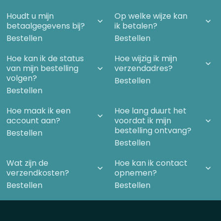
- Tether-incident
Houdt u mijn
Op welke wijze kan
- Russische kosmonauten
betaalgegevens bij?
ik betalen?
Bestellen
- Piloten
Bestellen
- Nog meer piloten spreken zich uit
Hoe kan ik de status
Hoe wijzig ik mijn
- Civiele UFO-waarnemingen
van mijn bestelling
verzendadres?
volgen?
- Luchtverkeersleiders en radar
Bestellen
Bestellen
Hoofdstuk 2 – De politiek
Hoe maak ik een
Hoe lang duurt het
- Presidenten van de VS
account aan?
voordat ik mijn
bestelling ontvang?
- Roosevelt - Churchill
Bestellen
Bestellen
- Truman - Eisenhower
- Grusinski
Wat zijn de
Hoe kan ik contact
- Take me to your leader
verzendkosten?
opnemen?
- Mars
Bestellen
Bestellen
- Donald Keyhoe
- Ontmoeting Ike en ET