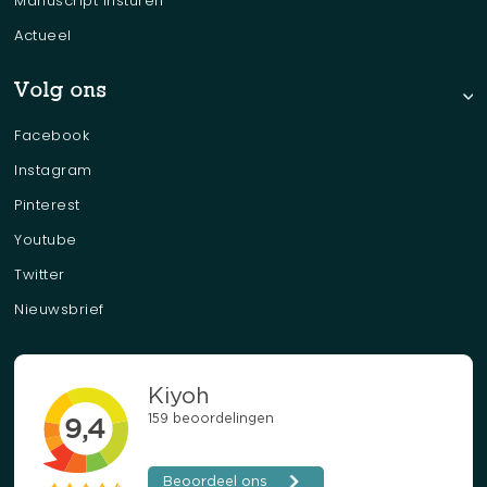
Manuscript insturen
- UFO’s gaan mainstream
Actueel
- Is er een cover-up?
- Redenen voor cover-up - Nog altijd geen bewijs…
Volg ons
- Voorzichtigheid noodzakelijk?
Facebook
- Ockhams scheermes
- De media
Instagram
- Robertson Panel – Vliegtuigcrashes: de dodelijke jaren vijftig
Pinterest
- Leslie Kean
Youtube
- KRO Brandpunt 2014
Twitter
- De Belgische UFO-Golf 1889-1991
Nieuwsbrief
- Nazi-technologie
- Bentwaters – Rendlesham Forest
- Phoenix Lights
Hoofdstuk 4 – Disclosure
- Disclosure initiatieven
- Institutionele disclosure na de Tic-Tac’s - FOIA