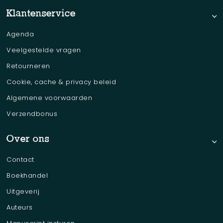
- VN en aliens
Klantenservice
- Henry McElroy over Eisenhower
- Eisenhowers afscheidsrede
Agenda
- Kennedy
Veelgestelde vragen
- Johnson
Retourneren
- Nixon - Ford
Cookie, cache & privacy beleid
- Carter
- Reagan
Algemene voorwaarden
- Bush sr. - Clinton
Verzendbonus
- Bush jr.
- Obama
Over ons
- Trump - Biden
Contact
- Andere hoge politici en bestuurders
Boekhandel
- Wilbert Smith
- Nieuwe bestuurders en politici
Uitgeverij
Auteurs
Hoofdstuk 3 – Cover-up en media