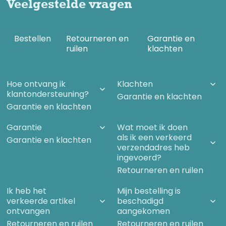
Veelgestelde vragen
tweede generatie: de kloof tussen narratief en uitkomst
Digitale controle en gedragssturing
Afrika: extractie, oorlog en migratie als
systeemSynthese: Afrika als toetssteen
Duitsland: ontmanteling van Europa's industriële
Bestellen
Retourneren en
Garantie en
kernSociale cohesie onder druk: wat de statistieken
ruilen
klachten
zeggen
Deel VI — Voedsel, milieu en chemie
Geoengineering als controlemiddelPatenten en
Hoe ontvang ik
Klachten
beleidsdocumenten: de technische infrastructuur
klantondersteuning?
Garantie en klachten
CO₂: van levensgas tot schuldgasHet Nederlandse
Garantie en klachten
stikstofbeleidHoe klimaatangst bij jongeren ontstaat
Voedsel, landbouw en afhankelijkheidBijensterfte als
systeemindicatorSpeculeren met voedsel
Garantie
Wat moet ik doen
Water en farmaceutische vervuilingFluoride: medicatie
als ik een verkeerd
Garantie en klachten
zonder toestemming
verzendadres heb
Deel VII — Filantropie, macht en normalisatie
ingevoerd?
Filantropie als machtsarchitectuurDe fiscale
Retourneren en ruilen
architectuur: filantropie als ongekozen
bestuurFilantropie als machtsuitoefening
Ik heb het
Mijn bestelling is
Bill Gates: architect van een parallel besturingssysteem
verkeerde artikel
beschadigd
Covid als apotheose: het systeem in werkingWat
ontvangen
aangekomen
overblijft: precedenten, structuren en het volgende
systeem'At the speed of science'
Retourneren en ruilen
Retourneren en ruilen