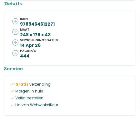
Details
ISBN
9789464612271
MAAT
248 x 176 x 43
VERSCHIJNINGSDATUM
14 Apr 26
PAGINA'S
444
Service
Gratis
verzending
Morgen in huis
Veilig bestellen
Lid van WebwinkelKeur