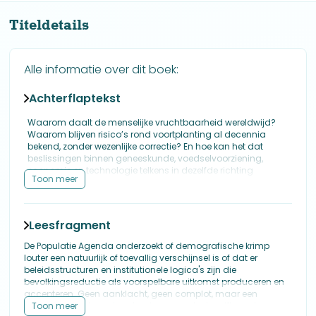
Titeldetails
Alle informatie over dit boek:
Achterflaptekst
Waarom daalt de menselijke vruchtbaarheid wereldwijd?
Waarom blijven risico’s rond voortplanting al decennia
bekend, zonder wezenlijke correctie? En hoe kan het dat
beslissingen binnen geneeskunde, voedselvoorziening,
economie en technologie telkens in dezelfde richting
Toon meer
uitkomen?
De Populatie Agenda
laat zien dat deze richting geen recente
ontwikkeling is, maar zich over lange tijd heeft gevormd.
Leesfragment
Van de eugenetische beweging aan het einde van de
negentiende eeuw, via invloedrijke denktanks en
De Populatie Agenda onderzoekt of demografische krimp
internationale beleidskaders, tot hedendaagse agenda’s
louter een natuurlijk of toevallig verschijnsel is of dat er
van de United Nations, het World Economic Forum en de Bill
beleidsstructuren en institutionele logica's zijn die
& Melinda Gates Foundation: telkens verandert de taal,
bevolkingsreductie als voorspelbare uitkomst produceren en
telkens wisselen de instituties — maar de uitkomsten
accepteren. Geen aanklacht, geen complot, maar een
vertonen een opmerkelijke samenhang.
analytisch onderzoek op basis van gedeclassificeerde
Toon meer