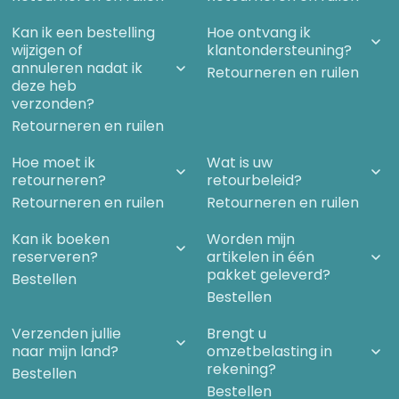
Deel VIII — Conclusies op basis van patronen
Kan ik een bestelling
Hoe ontvang ik
Media, framing en misleiding
wijzigen of
klantondersteuning?
Normalisering en impliciete keuzeVan herstel naar
annuleren nadat ik
beheersingVitaliteit en voortplanting buiten beeld
Retourneren en ruilen
Is er een populatie-agenda?Van beheersbaarheid
deze heb
naar structurele schade
verzonden?
Ethiek, verantwoordelijkheid en handelingsruimteEthiek
Retourneren en ruilen
zonder intentie: een ongemakkelijke
implicatieGeestelijke autonomie: de weigering van
angst
Hoe moet ik
Wat is uw
retourneren?
retourbeleid?
Deel IX — De diepere laag
Retourneren en ruilen
Retourneren en ruilen
Waarom mensen zoeken naar diepere verklaringen
Loosh, Archonten en energetische exploitatieDe
gnostische primaire bronnen: Archonten in de Nag
Kan ik boeken
Worden mijn
Hammadi-tekstenRoma amor inversus est — de
reserveren?
artikelen in één
inversie als systeemHollywood en predictive
pakket geleverd?
Bestellen
programming: het systeem toont zichzelf
Bestellen
Bewustzijn als sleutel en uitweg
Met bijlagen: begrippenlijst, tijdlijn en literatuuroverzicht.
Verzenden jullie
Brengt u
naar mijn land?
omzetbelasting in
rekening?
Bestellen
Bestellen