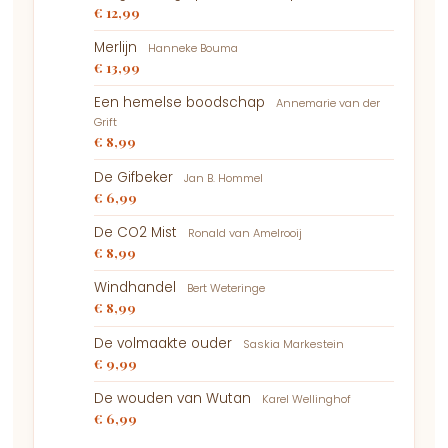
€ 12,99
Merlijn
Hanneke Bouma
€ 13,99
Een hemelse boodschap
Annemarie van der
Grift
€ 8,99
De Gifbeker
Jan B. Hommel
€ 6,99
De CO2 Mist
Ronald van Amelrooij
€ 8,99
Windhandel
Bert Weteringe
€ 8,99
De volmaakte ouder
Saskia Markestein
€ 9,99
De wouden van Wutan
Karel Wellinghof
€ 6,99