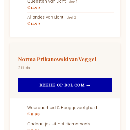
Queesten van Licht
deel 1
€ 11,99
Allianties van Licht
deel 2
€ 11,99
Norma Prikanowski van Veggel
2 titels
BEKIJK OP BOL.COM →
Weerbaarheid & Hooggevoeligheid
€ 9,99
Cadeautjes uit het Hiernamaals
€ 9,99