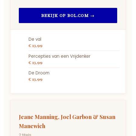
BEKIJK OP BOL.COM →
De val
€ 13,99
Percepties van een Vrijdenker
€ 13,99
De Droom
€ 13,99
Jeane Manning, Joel Garbon & Susan
Manewich
2 titels