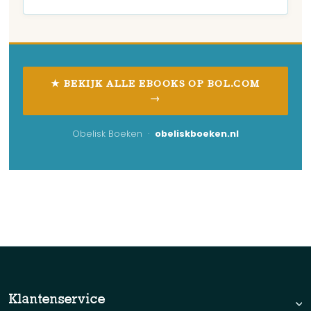
★ BEKIJK ALLE EBOOKS OP BOL.COM
→
Obelisk Boeken ·
obeliskboeken.nl
No items found.
Klantenservice