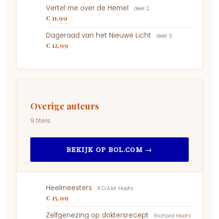
Vertel me over de Hemel
deel 2
€ 11,99
Dageraad van het Nieuwe Licht
deel 3
€ 12,99
Overige auteurs
9 titels
BEKIJK OP BOL.COM →
Heelmeesters
R.O.A.M. Hoofs
€ 15,99
Zelfgenezing op doktersrecept
Richard Hoofs