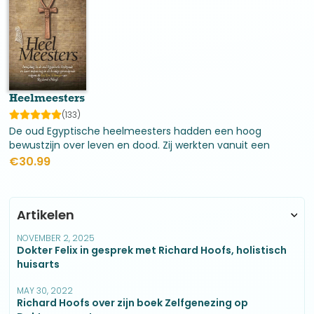
Heelmeesters
(133)
De oud Egyptische heelmeesters hadden een hoog
bewustzijn over leven en dood. Zij werkten vanuit een
holistische visie en zagen het als hun taak de ander te
€
30.99
helpen weer ‘heel’ te worden. Dit betrof lichaam, persoon
Artikelen
NOVEMBER 2, 2025
Dokter Felix in gesprek met Richard Hoofs, holistisch
huisarts
MAY 30, 2022
Richard Hoofs over zijn boek Zelfgenezing op