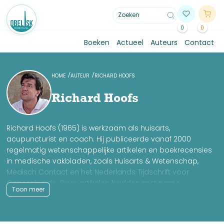
0
0
Boeken
Actueel
Auteurs
Contact
HOME
AUTEUR
RICHARD HOOFS
Richard Hoofs
Richard Hoofs (1965) is werkzaam als huisarts,
acupuncturist en coach. Hij publiceerde vanaf 2000
regelmatig wetenschappelijke artikelen en boekrecensies
in medische vakbladen, zoals Huisarts & Wetenschap,
Medisch Contact en het Nederlands Tijdschrift voor
Geneeskunde. Deze artikelen hadden met name
Toon meer
betrekking op ADHD en kinderpsychiatrie in het algemeen.
Hiervoor publiceerde hij in 2002 zijn eerste boek “Dokter is
het ADHD?”, gevolgd door “Aandoeningen bij kinderen” in