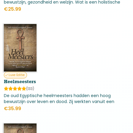
bewustzijn, gezondheid en welzijn. Wat is een holistische
leefstijl en wat kan je ermee? Holistisch betekent jezelf
€
25.99
zien als één geheel: lichaam, persoon en ziel, w
Luxe Editie
Heelmeesters
(133)
De oud Egyptische heelmeesters hadden een hoog
bewustzijn over leven en dood. Zij werkten vanuit een
holistische visie en zagen het als hun taak de ander te
€
35.99
helpen weer ‘heel’ te worden. Dit betrof lichaam, persoon