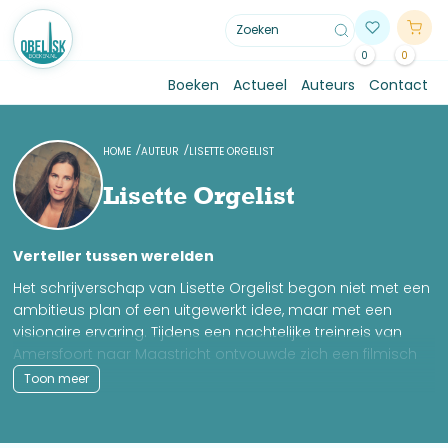
0
0
Boeken
Actueel
Auteurs
Contact
HOME
AUTEUR
LISETTE ORGELIST
Lisette Orgelist
Verteller tussen werelden
Het schrijverschap van Lisette Orgelist begon niet met een
ambitieus plan of een uitgewerkt idee, maar met een
visionaire ervaring. Tijdens een nachtelijke treinreis van
Amersfoort naar Maastricht ontvouwde zich een filmisch
tafereel in haar geest: levendige scènes, doordrenkt van
Toon meer
emotie en mystiek. Deze betoverende beelden vormden
het begin van haar eerste verhaal, dat uiteindelijk
uitgroeide tot de trilogie Strijders van Licht.