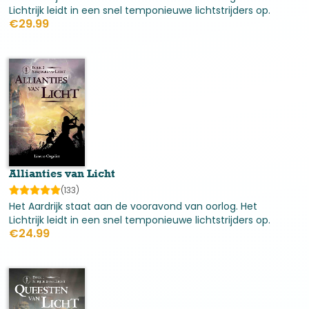
entertainment. De verwachting is dat haar eerste
Lichtrijk leidt in een snel temponieuwe lichtstrijders op.
Engelstalige boek in de loop van volgend jaar verschijnt.
€
29.99
Met deze stap breidt Lisette haar werk uit tot buiten de
landsgrenzen, zonder afbreuk te doen aan haar essentie:
het delen van spirituele waarheid, innerlijke moed en
universele wijsheid via het medium van verbeelding. Haar
boodschap dat licht altijd zijn weg vindt, ook in de
donkerste werelden, is tijdloos en cultureel overstijgend.
Allianties van Licht
(133)
Het Aardrijk staat aan de vooravond van oorlog. Het
Lichtrijk leidt in een snel temponieuwe lichtstrijders op.
€
24.99