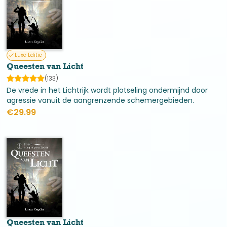
Luxe Editie
Queesten van Licht
(133)
De vrede in het Lichtrijk wordt plotseling ondermijnd door
agressie vanuit de aangrenzende schemergebieden.
Verschillende lichtstrijders worden op pad gestuurd naar
€
29.99
gelijkgestemde culturen om hen te raadplegen.
Queesten van Licht