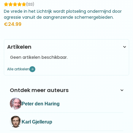
(133)
De vrede in het Lichtrijk wordt plotseling ondermijnd door
agressie vanuit de aangrenzende schemergebieden.
Verschillende lichtstrijders worden op pad gestuurd naar
€
24.99
gelijkgestemde culturen om hen te raadplegen.
Artikelen
Geen artikelen beschikbaar.
Alle artikelen
Ontdek meer auteurs
Peter den Haring
Karl Gjellerup