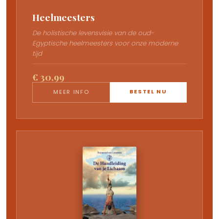
Heelmeesters
De holistische levensvisie van de oud-
Egyptische heelmeesters voor onze moderne
tijd
€ 30,99
BESTEL NU
MEER INFO