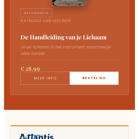
GEZONDHEID
RAYMOND VAN LEEUWEN
De Handleiding van je Lichaam
Jouw lichaam is het instrument waarmee je
alles bereikt
€ 28,99
BESTEL NU
MEER INFO