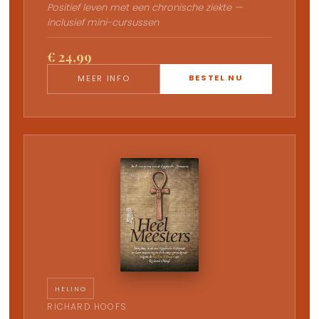
Positief leven met een chronische ziekte —
inclusief mini-cursussen
€ 24,99
BESTEL NU
MEER INFO
HELING
RICHARD HOOFS