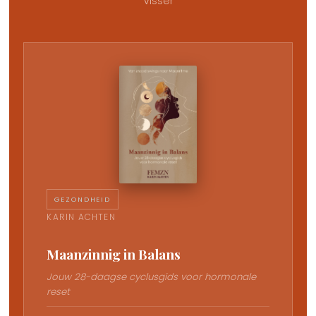
Visser
GEZONDHEID
KARIN ACHTEN
Maanzinnig in Balans
Jouw 28-daagse cyclusgids voor hormonale
reset