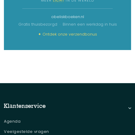
MEER
LICHT
IN DE WERELD
obeliskboeken.nl
Gratis thuisbezorgd · Binnen een werkdag in huis
✦ Ontdek onze verzendbonus
No items found.
Klantenservice
Agenda
Veelgestelde vragen