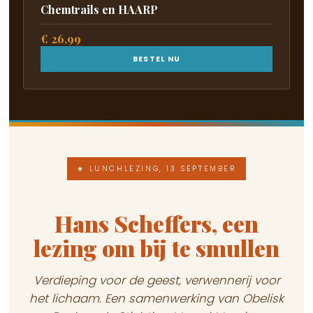
Chemtrails en HAARP
€ 26,99
BESTEL NU
★ LUNCHLEZING, 13 SEPTEMBER
Hans Scheffers, een
lezing om bij te smullen
Verdieping voor de geest, verwennerij voor
het lichaam. Een samenwerking van Obelisk