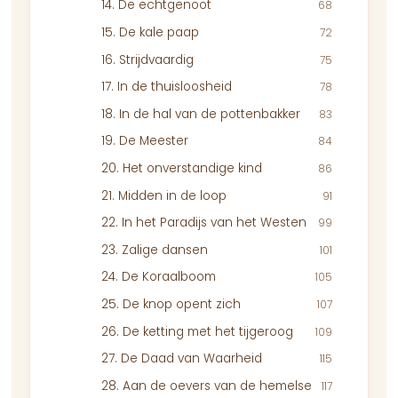
14. De echtgenoot
68
15. De kale paap
72
16. Strijdvaardig
75
17. In de thuisloosheid
78
18. In de hal van de pottenbakker
83
19. De Meester
84
20. Het onverstandige kind
86
21. Midden in de loop
91
22. In het Paradijs van het Westen
99
23. Zalige dansen
101
24. De Koraalboom
105
25. De knop opent zich
107
26. De ketting met het tijgeroog
109
27. De Daad van Waarheid
115
28. Aan de oevers van de hemelse
117