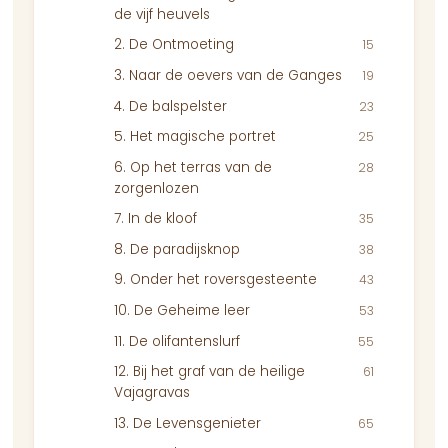
de vijf heuvels
2. De Ontmoeting
15
3. Naar de oevers van de Ganges
19
4. De balspelster
23
5. Het magische portret
25
6. Op het terras van de
28
zorgenlozen
7. In de kloof
35
8. De paradijsknop
38
9. Onder het roversgesteente
43
10. De Geheime leer
53
11. De olifantenslurf
55
12. Bij het graf van de heilige
61
Vajagravas
13. De Levensgenieter
65