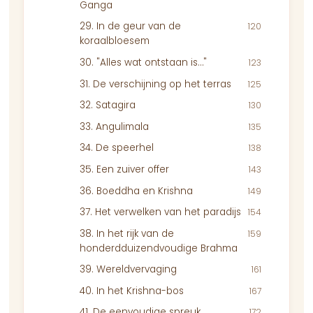
Ganga
29. In de geur van de
120
koraalbloesem
30. "Alles wat ontstaan is…"
123
31. De verschijning op het terras
125
32. Satagira
130
33. Angulimala
135
34. De speerhel
138
35. Een zuiver offer
143
36. Boeddha en Krishna
149
37. Het verwelken van het paradijs
154
38. In het rijk van de
159
honderdduizendvoudige Brahma
39. Wereldvervaging
161
40. In het Krishna-bos
167
41. De eenvoudige spreuk
172