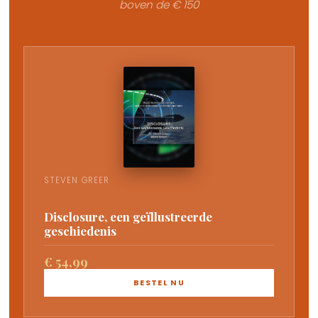
boven de € 150
STEVEN GREER
Disclosure, een geïllustreerde
geschiedenis
€ 54,99
BESTEL NU