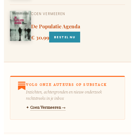
COEN VERMEEREN
De Populatie Agenda
€ 30,99
BESTEL NU
VOLG ONZE AUTEURS OP SUBSTACK
Inzichten, achtergronden en nieuw onderzoek
rechtstreeks in je inbox
✦
Coen Vermeeren →