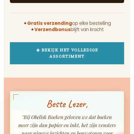
✦
Gratis verzending
op elke bestelling
✦
Verzendbonus
blijft van kracht
☀️ BEKIJK HET VOLLEDIGE
ASSORTIMENT
Beste Lezer,
"Bij Obelisk Boeken geloven we dat boeken
meer zijn dan papier en inkt, het zijn vensters
naar nieuwe inzichten en bouwstenen voor