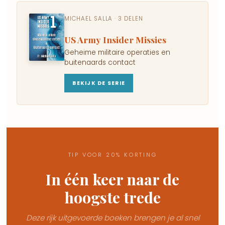
MICHAEL SALLA · 3 DELEN
US Army Insider Missies
Geheime militaire operaties en
buitenaards contact
BEKIJK DE SERIE
TIP VOOR 20% KORTING
In één keer naar de
hoogste trede
Deze rijk uitgevoerde boeken brengen je al snel