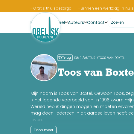
Gratis thuisbezorgd
Binnen een werkdag in huis
Boeken
Actueel
Auteurs
Contact
Terug
HOME
AUTEUR
TOOS VAN BOXTEL
Toos van Boxte
Mijn naam is Toos van Boxtel. Gewoon Toos, zeg
ik het lopende voorbeeld van. In 1996 kwam mijn s
Wereld heb ik dingen mogen en moeten ervaren om
mag doen. Iedereen in dit aardse leven heeft ee
leven.
Mijn hele ontwikkeling heb ik samen met schrijfste
Toon meer