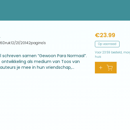
nkijkje in hoe mijn ontwikkeling is gegaan. Misschien ga je ze
r helpen.
 in wezen zijn. Ik wil je tijdens dit proces graag ondersteunen.
€
23.99
l
36
Druk:
12/21/20
142
pagina's
Op voorraad
Voor 23:59 besteld, mor
el schreven samen “Gewoon Para Normaal”.
huis
de ontwikkeling als medium van Toos van
uteurs je mee in hun vriendschap,...