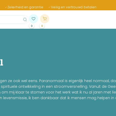
Zekerheid en garantie
Veilig en vertrouwd betalen
0
0
l
gen ze ook wel eens. Paranormaal is eigenlijk heel normaal, d
pirituele ontwikkeling in een stroomversnelling. Vanuit de Gees
 mij klaar te stomen voor het werk wat ik nu al jaren met li
n levensmissie, ik ben dankbaar dat ik mensen mag helpen in 
r en lifestylecoach, Karin Achten, uitgewerkt en dit resulteerde i