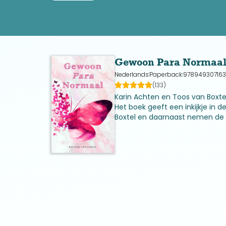
boek ‘Gewoon para Normaal’. Het boek geeft een i
door een transformatie, dan kan dit boek je zeke
We zijn hier op aarde om ons te herinneren wie we
Liefs,
Gewoon Para Normaa
Toos.
Nederlands
Paperback
97894930716
(133)
Karin Achten en Toos van Boxt
Het boek geeft een inkijkje in 
Boxtel en daarnaast nemen de a