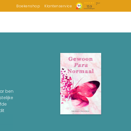
Boekenshop
Klantenservice
aar ben
telijke
efde
dit
n het