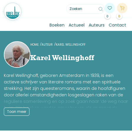
0
0
Boeken
Actueel
Auteurs
Contact
HOME
AUTEUR
KAREL WELLINGHOFF
Karel Wellinghoff
Karel Wellinghoff, geboren Amsterdam in 1939, is een
actieve schrijver van literaire romans met een spirituele
strekking. Het zijn queesteromans, waarin de hoofdfiguren
door allerlei omstandigheden losgeslagen raken van de
reguliere samenleving en op zoek gaan naar ‘de weg naar
huis’. Zijn boeken worden omschreven als spannende,
Toon meer
ontroerende esoterische romans. Ook legt hij zich toe op
non-fictie, waarin dezelfde thematiek aan bod komt.
Zijn oevre tot nu toe: