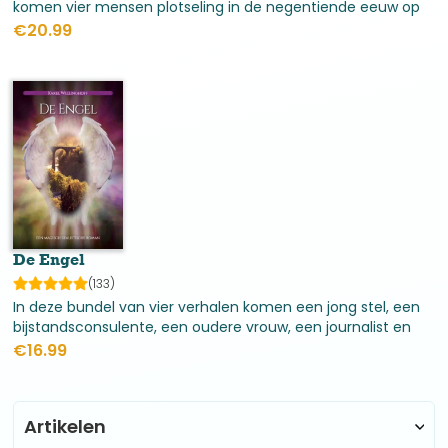
komen vier mensen plotseling in de negentiende eeuw op
de rand van de twintigste eeuw terecht. “Wat mij
€
20.99
overkwam was ondenkbaar voor het gewone rationele
verstand;...
De Engel
(133)
In deze bundel van vier verhalen komen een jong stel, een
bijstandsconsulente, een oudere vrouw, een journalist en
een computerdeskundige vanuit een dagelijkse situatie
€
16.99
opeens in schokkende ervaringen terecht, ...
Artikelen