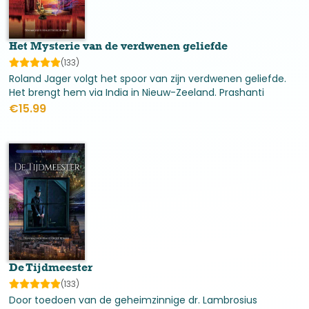
Het Mysterie van de verdwenen geliefde
(133)
Roland Jager volgt het spoor van zijn verdwenen geliefde.
Het brengt hem via India in Nieuw-Zeeland. Prashanti
werkte in de zorg en ze verdween eensklaps na een
€
15.99
bezoek aan een cliënt.
De Tijdmeester
(133)
Door toedoen van de geheimzinnige dr. Lambrosius