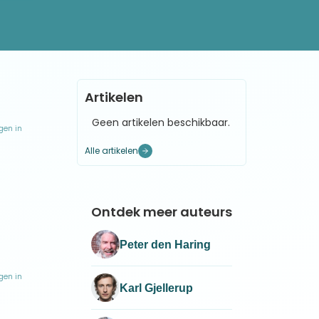
r dat
Artikelen
u is:
Geen artikelen beschikbaar.
gen in
miet,
Alle artikelen
agt
e
n.
Ontdek meer auteurs
gusoog
Peter den Haring
gen in
Karl Gjellerup