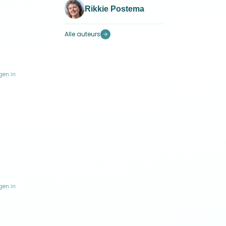
Rikkie Postema
Alle auteurs
gen in
gen in