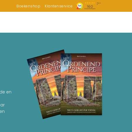
Boekenshop
Klantenservice
nde en
aar
een