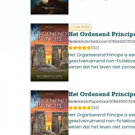
Luxe Editie
Het Ordenend Principe 
Nederlands
Hardcover
978949307130
(133)
Het Organiserend Principe is e
geestverruimend non-fictieboek
weten dat het leven niet zomaar
Het Ordenend Princip
Nederlands
Paperback
97894930712
(133)
Het Organiserend Principe is e
geestverruimend non-fictieboek
weten dat het leven niet zomaar