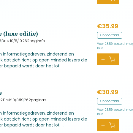
€
35.99
(luxe editie)
Op voorraad
8
Druk:
10/8/19
262
pagina's
Voor 23:59 besteld, mor
huis
en informatiegedreven, zinderend en
 dat zich richt op open minded lezers die
 bepaald wordt door het lot, ...
€
30.99
e
92
Druk:
10/8/19
262
pagina's
Op voorraad
Voor 23:59 besteld, mor
en informatiegedreven, zinderend en
huis
 dat zich richt op open minded lezers die
 bepaald wordt door het lot, ...