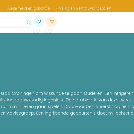
Zekerheid en garantie
Veilig en vertrouwd betalen
0
0
ende stad Groningen om wiskunde te gaan studeren. Een intrigere
elijk landbouwkundig ingenieur. De combinatie van deze twee,
ol in mijn leven gaan spelen. Daarvoor ben ik eerst nog tien j
n Adviesgroep. Een ingrijpende gebeurtenis doet mij echter 
scripts schrijven en maak een aantal documentaires over