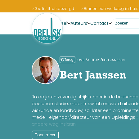
Gratis thuisbezorgd
Binnen een werkdag in huis
Boeken
Actueel
Auteurs
Contact
Terug
HOME
AUTEUR
BERT JANSSEN
Bert Janssen
“In de jaren zeventig strijk ik neer in de bruis
boeiende studie, maar ik switch en word uiteind
wiskunde en landbouw, zal later een prominente r
mede– eigenaar/directeur van een Opleidings– e
andere weg inslaan.
Een nieuw avontuur. Ik ga artikelen, boeken en 
Toon meer