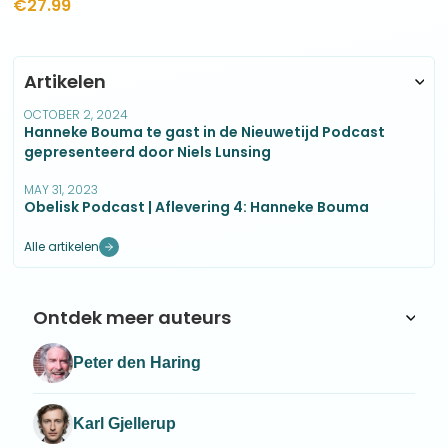
natuurlijke processen van de Aarde maar hij lijkt ook de
€
27.99
kosmische tijdslopen te besturen.
Artikelen
OCTOBER 2, 2024
Hanneke Bouma te gast in de Nieuwetijd Podcast
gepresenteerd door Niels Lunsing
MAY 31, 2023
Obelisk Podcast | Aflevering 4: Hanneke Bouma
Alle artikelen
Ontdek meer auteurs
Peter den Haring
Karl Gjellerup