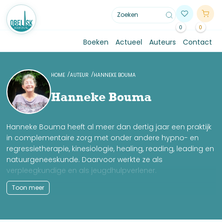
0
0
Boeken
Actueel
Auteurs
Contact
HOME
AUTEUR
HANNEKE BOUMA
Hanneke Bouma
Hanneke Bouma heeft al meer dan dertig jaar een praktijk
in complementaire zorg met onder andere hypno- en
regressietherapie, kinesiologie, healing, reading, leading en
natuurgeneeskunde. Daarvoor werkte ze als
verpleegkundige en als jeugdhulpverlener.
In haar werk tracht ze bewustzijn, kracht, zelfstandigheid,
Toon meer
vreugde en gezondheid in de mens te activeren. Ze is zich
blijvend aan het ontwikkelen, vaak buiten de gevestigde
paden om. Ze realiseert zich dat alles wat ze creëert in