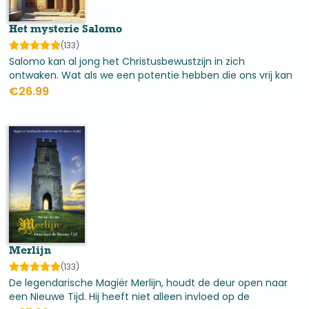
Het mysterie Salomo
(133)
Salomo kan al jong het Christusbewustzijn in zich
ontwaken. Wat als we een potentie hebben die ons vrij kan
maken? Geïnspireerd door het Grote Leven zelf? Wat dan?
€
26.99
Merlijn
(133)
De legendarische Magiër Merlijn, houdt de deur open naar
een Nieuwe Tijd. Hij heeft niet alleen invloed op de