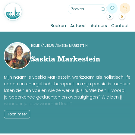
0
0
Boeken
Actueel
Auteurs
Contact
HOME
AUTEUR
SASKIA MARKESTEIN
Saskia Markestein
Mijn naam is Saskia Markestein, werkzaam als holistisch life
coach en energetisch therapeut en mijn passie is mensen
laten zien en voelen wie ze werkelijk zijn. Wie ben jij voorbij
je beperkende gedachten en overtuigingen? Wie ben jij,
wanneer je jouw waarheid leeft?
‘In jezelf ligt heel de wereld besloten en als je weet hoe je
Toon meer
moet kijken en leren, sta je voor de deur met de sleutel in
je hand. Geen mens ter wereld kan je die sleutel geven of
de deur voor je openen. Dat kan je alleen zelf doen.’