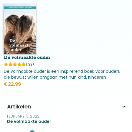
(Krishnamurti)
De volmaakte ouder
(133)
De volmaakte ouder is een inspirerend boek voor ouders
die bewust willen omgaan met hun kind. Kinderen
opvoeden vanuit regels, straffen en belonen is niet meer
€
22.99
van deze tijd.
Artikelen
FEBRUARY 15, 2022
De volmaakte ouder