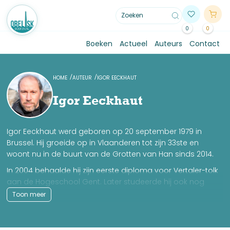
0
0
Boeken
Actueel
Auteurs
Contact
HOME
AUTEUR
IGOR EECKHAUT
Igor Eeckhaut
Igor Eeckhaut werd geboren op 20 september 1979 in
Brussel. Hij groeide op in Vlaanderen tot zijn 33ste en
woont nu in de buurt van de Grotten van Han sinds 2014.
In 2004 behaalde hij zijn eerste diploma voor Vertaler-tolk
aan de Hogeschool Gent. Later studeerde hij ook nog
Intercultureel Management en Communicatie en Herborist.
Toon meer
Sinds 2014 werkt hij als toeristische gids bij de Grotten van
Han waar hij daarnaast ook speciale rondleidingen geeft
rond de onderwerpen die besproken worden in zijn nieuwe