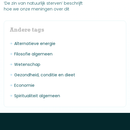
‘De zin van natuurlijk sterven’ beschrijft
hoe we onze meningen over dit
onderwerp vormen en welke invloed die
hebben op hoe we sterven beleven.
Inclusief een twintigtal stervensverhalen.
Andere tags
Alternatieve energie
Filosofie algemeen
Wetenschap
Gezondheid, conditie en dieet
Economie
Spiritualiteit algemeen