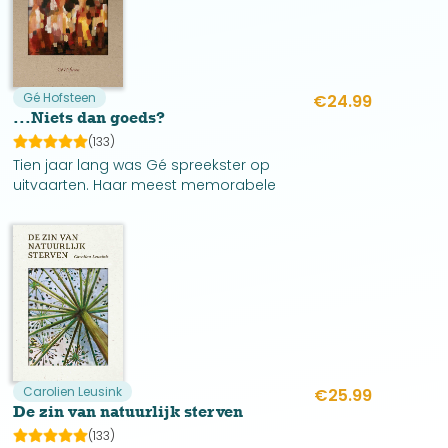
Gé Hofsteen
€
24.99
...Niets dan goeds?
(133)
Tien jaar lang was Gé spreekster op
uitvaarten. Haar meest memorabele
ervaringen heeft ze opgetekend in deze
bloemlezing. Alle verhalen zijn levensecht,
herkenbaar, maar vooral verslavend om
te lezen.
Carolien Leusink
€
25.99
De zin van natuurlijk sterven
(133)