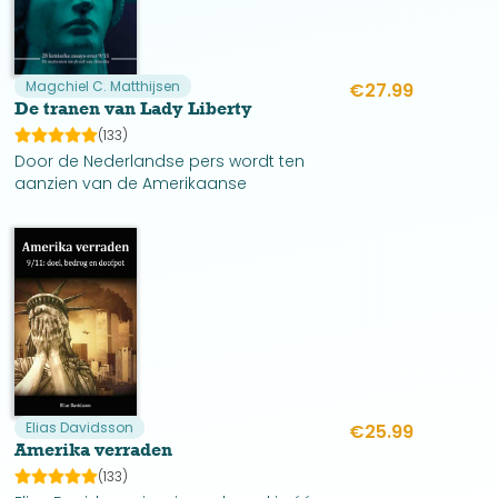
Magchiel C. Matthijsen
€
27.99
De tranen van Lady Liberty
(133)
Door de Nederlandse pers wordt ten
aanzien van de Amerikaanse
wereldpolitiek geen enkel kritisch
onderzoek verricht. In de Verenigde
Staten zelf is echter wel degelijk sprake
van kritisch journalistiek onderzoek.
Elias Davidsson
€
25.99
Amerika verraden
(133)