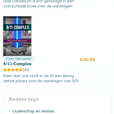
Elias Davidsson is erin geslaagd in één
overzichtelijk boek over de aanslagen
van 11 september 2001 het verraad van
het Amerikaanse volk door zijn eigen
leiders bloot te leggen.
Coen Vermeeren
€
30.99
9/11 Complex
(133)
Meer dan ooit vindt in de VS een stevig
debat plaats over de aanslagen van 9/11.
Diverse nieuwe onderzoeken bevatten
explosief materiaal dat de officiële uitleg
door Amerika volledig onderuit haalt.
Andere tags
Ouderschap en relaties