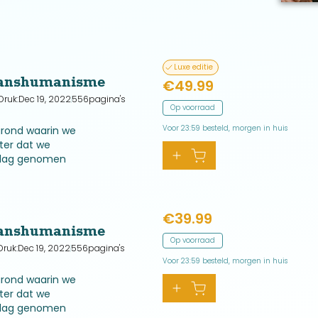
Luxe editie
ranshumanisme
€
49.99
Druk:
Dec 19, 2022
556
pagina's
Op voorraad
Voor 23:59 besteld, morgen in huis
grond waarin we
ter dat we
beslag genomen
ven voor de
0.
€
39.99
ranshumanisme
Op voorraad
Druk:
Dec 19, 2022
556
pagina's
Voor 23:59 besteld, morgen in huis
grond waarin we
ter dat we
beslag genomen