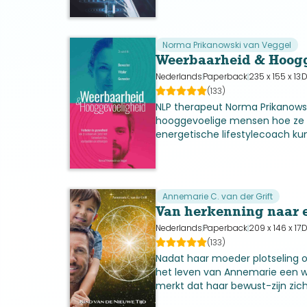
door biotech- en pharmabedrij
beoogde Transhumane Mens 2.
Norma Prikanowski van Veggel
Weerbaarheid & Hoog
Nederlands
Paperback
235 x 155 x 13
D
(133)
NLP therapeut Norma Prikanowsk
hooggevoelige mensen hoe ze 
energetische lifestylecoach k
Het doel is om hooggevoelighe
paranormale begaafdheid inzic
voor...
Annemarie C. van der Grift
Van herkenning naar 
Nederlands
Paperback
209 x 146 x 17
D
(133)
Nadat haar moeder plotseling over
het leven van Annemarie een w
merkt dat haar bewust-zijn zic
ervaart een spiritueel ontwaken