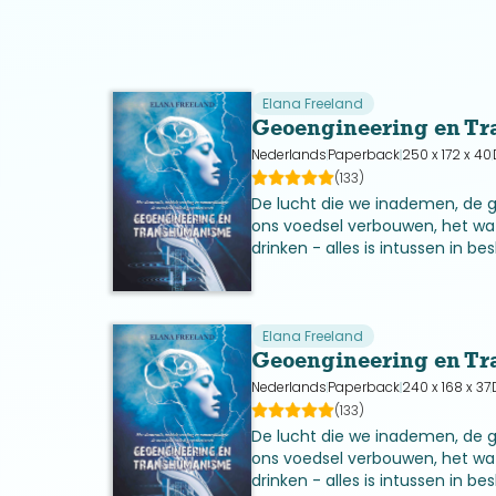
Elana Freeland
Geoengineering en T
Nederlands
Paperback
250 x 172 x 40
(133)
De lucht die we inademen, de 
ons voedsel verbouwen, het wa
drinken - alles is intussen in 
door biotech- en pharmabedrij
beoogde Transhumane Mens 2.
Elana Freeland
Geoengineering en T
Nederlands
Paperback
240 x 168 x 37
(133)
De lucht die we inademen, de 
ons voedsel verbouwen, het wa
drinken - alles is intussen in 