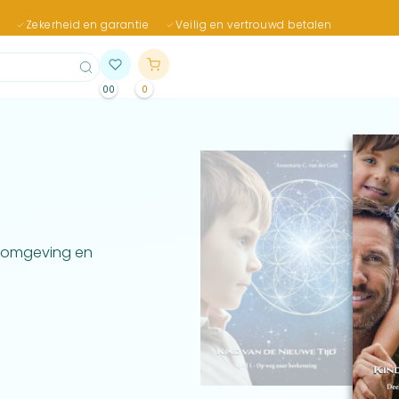
Zekerheid en garantie
Veilig en vertrouwd betalen
00
0
e omgeving en