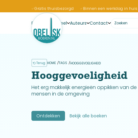
Gratis thuisbezorgd
Binnen een werkdag in huis
Boeken
Actueel
Auteurs
Contact
Terug
HOME
TAGS
HOOGGEVOELIGHEID
Hooggevoeligheid
Het erg makkelijk energieën oppikken van d
mensen in de omgeving
Ontdekken
Bekijk alle boeken