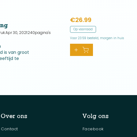
schap
€
26.99
ing
Op voorraad
ruk:
Apr 30, 2021
240
pagina's
Voor 23:59 besteld, morgen in huis
n
d is van groot
eftijd te
 inkijk in haar
haar zoon Chris
Over ons
Volg ons
Contact
Facebook