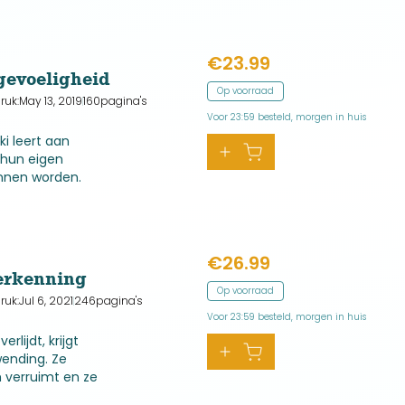
ven voor de
0.
€
23.99
gevoeligheid
Op voorraad
ruk:
May 13, 2019
160
pagina's
Voor 23:59 besteld, morgen in huis
i leert aan
hun eigen
unnen worden.
id en
htelijk te maken
€
26.99
erkenning
Op voorraad
ruk:
Jul 6, 2021
246
pagina's
Voor 23:59 besteld, morgen in huis
lijdt, krijgt
ending. Ze
h verruimt en ze
. Met vallen en