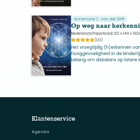
opstaan leert ze met de eigen
Annemarie C. van der Grift
Op weg naar herkenn
Nederlands
Paperback
212 x 149 x 19
D
(133)
Het vroegtijdig (h)erkennen va
hooggevoeligheid in de kindertij
belang om disbalans op latere le
voorkomen. Annemarie geeft een
jarenlange zoektocht naar wat 
ka
Klantenservice
Agenda