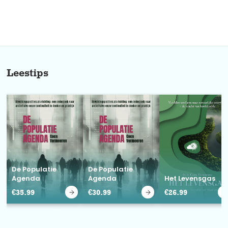
No items found.
Leestips
De Populatie
De Populatie
Agenda
Agenda
Het Levensgas
€
35.99
€
30.99
€
26.99