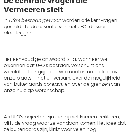
De centrale vragen die
Vermeeren stelt
In
Ufo’s bestaan gewoon
worden drie kernvragen
gesteld die de essentie van het UFO-dossier
blootleggen:
1. Is het belangrijk om te weten dat UFO’s
bestaan?
Het eenvoudige antwoord is: ja. Wanneer we
erkennen dat UFO’s bestaan, verschuift ons
wereldbeeld ingrijpend. We moeten nadenken over
onze plaats in het universum, over de mogelijkheid
van buitenaards contact, en over de grenzen van
onze huidige wetenschap.
2. Kunnen er buitenaardse beschavingen zijn die
ons luchtruim binnendringen?
Als UFO’s objecten zijn die wij niet kunnen verklaren,
blijft de vraag waar ze vandaan komen. Het idee dat
ze buitenaards zijn, klinkt voor velen nog