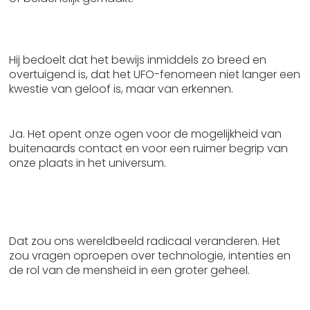
Wat bedoelt Vermeeren met de uitspraak: je
hoeft niet meer te geloven, ze bestaan gewoon?
Hij bedoelt dat het bewijs inmiddels zo breed en
overtuigend is, dat het UFO-fenomeen niet langer een
kwestie van geloof is, maar van erkennen.
Is het belangrijk om te weten dat UFO’s bestaan?
Ja. Het opent onze ogen voor de mogelijkheid van
buitenaards contact en voor een ruimer begrip van
onze plaats in het universum.
Wat zou het betekenen als buitenaardse
beschavingen daadwerkelijk ons luchtruim
binnendringen?
Dat zou ons wereldbeeld radicaal veranderen. Het
zou vragen oproepen over technologie, intenties en
de rol van de mensheid in een groter geheel.
Waarom is het UFO-fenomeen al zo lang
aanwezig en toch onbekend gebleven?