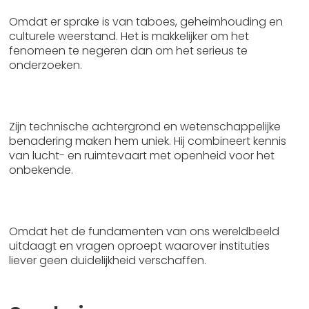
Omdat er sprake is van taboes, geheimhouding en
culturele weerstand. Het is makkelijker om het
fenomeen te negeren dan om het serieus te
onderzoeken.
Wat maakt Coen Vermeeren een betrouwbare
stem in het UFO-debat?
Zijn technische achtergrond en wetenschappelijke
benadering maken hem uniek. Hij combineert kennis
van lucht- en ruimtevaart met openheid voor het
onbekende.
Waarom blijft het UFO-dossier taboe, ondanks
toenemende erkenning?
Omdat het de fundamenten van ons wereldbeeld
uitdaagt en vragen oproept waarover instituties
liever geen duidelijkheid verschaffen.