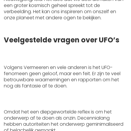
een groter kosmisch geheel spreekt tot de
verbeelding. Het kan ons inspireren om onszelf en
onze planeet met andere ogen te bekijken.
Veelgestelde vragen over UFO’s
Bestaan UFO’s echt of is het alleen een kwestie
van geloof?
Volgens Vermeeren en vele anderen is het UFO-
fenomeen geen geloof, maar een feit. Er zijn te veel
betrouwbare waarnemingen en rapporten om het
nog als fantasie af te doen.
Waarom zeggen veel mensen nog steeds: “Ik
geloof niet in UFO’s”?
Omdat het een diepgewortelde reflex is om het
onderwerp af te doen als onzin. Decennialang
hebben autoriteiten het onderwerp geminimaliseerd
of belachelijk gemaakt.