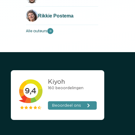
 alle
eping
Rikkie Postema
igt
Alle auteurs
le
an de
ana