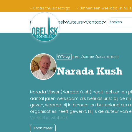
Gratis thuisbezorgd
Binnen een werkdag in huis
Boeken
Actueel
Auteurs
Contact
Terug
HOME
AUTEUR
NARADA KUSH
Narada Kush
Narada Visser (Narada Kush) heeft rechten en p
aantal jaren werkzaam als beleidsjurist bij de rijk
geven, waarna hij in binnen- en buitenland als me
organisaties heeft gewerkt. Hij is de auteur va
Vedische wijsheid.
In 1984 benoemt Maharishi Mahesh Yogi hem tot C
Toon meer