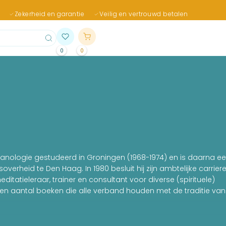
Zekerheid en garantie
Veilig en vertrouwd betalen
0
0
lanologie gestudeerd in Groningen (1968-1974) en is daarna e
soverheid te Den Haag. In 1980 besluit hij zijn ambtelijke carrier
ditatieleraar, trainer en consultant voor diverse (spirituele)
n een aantal boeken die alle verband houden met de traditie van
hief-Minister of Information & Inspiration van het Europese k