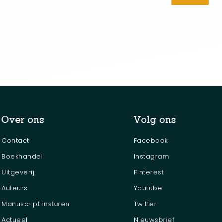
. Ik respecteer elke traditie van wijsheid die op het welzijn van
d gericht is. Uit de hoogstaande Vedische cultuur zijn veel
kzelf vele heb toegepast en getest. Ze zijn gericht op verdi
ooiing van onvoorwaardelijke liefde voor de ander. Volgens mij l
stelijke leraar, Sri Vasudeva uit Trinidad & Tobago, de spiritue
at Narada (spreek uit: Naarad) bekend als de boodschapper v
, astroloog en musicus en een volledig toegewijde aan Naray
Over ons
Volg ons
Contact
Facebook
Boekhandel
Instagram
Uitgeverij
Pinterest
Auteurs
Youtube
Manuscript insturen
Twitter
Actueel
Nieuwsbrief