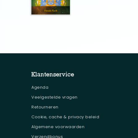
grote wereldtransformaties die voor de deur staan
mensen en in het bijzonder op de spirituele werel
praktische methoden bewaard gebleven waarvan i
van onze innerlijke ervaring van te Zijn en ontpl
hierin de zin en de schoonheid van het leven.
In mei 2005 kreeg de toenmalige Kush van zijn gee
naam Narada. In de oude Vedische traditie sta
goden. Hij was een beroemde Vedische wijsgeer
(Krishna).
Klantenservice
Agenda
Veelgestelde vragen
Retourneren
Cookie, cache & privacy beleid
Algemene voorwaarden
Verzendbonus