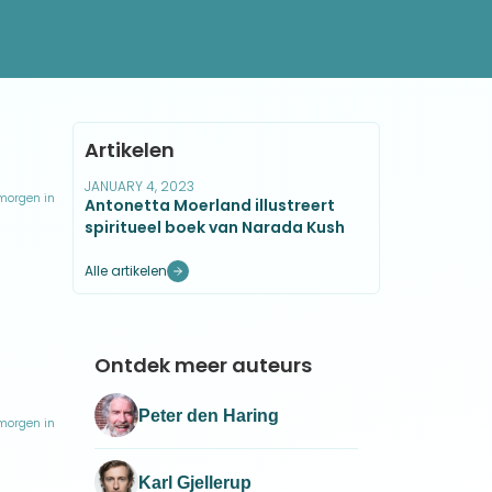
ij
e jaren
 o.m.
Artikelen
JANUARY 4, 2023
 morgen in
Antonetta Moerland illustreert
nheid)
spiritueel boek van Narada Kush
Alle artikelen
js een
leiding
Ontdek meer auteurs
 is
Peter den Haring
en
 morgen in
 wereld
 op de
Karl Gjellerup