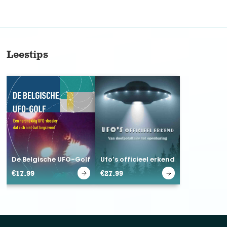
No items found.
Leestips
De Belgische UFO-Golf
Ufo’s officieel erkend
€
17.99
€
27.99