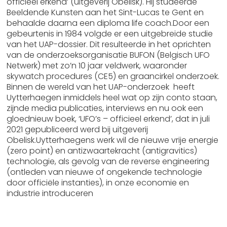
officieel erkend’ (uitgeverij Obelisk). Hij studeerde
Beeldende Kunsten aan het Sint-Lucas te Gent en
behaalde daarna een diploma life coach.Door een
gebeurtenis in 1984 volgde er een uitgebreide studie
van het UAP-dossier. Dit resulteerde in het oprichten
van de onderzoeksorganisatie BUFON (Belgisch UFO
Netwerk) met zo’n 10 jaar veldwerk, waaronder
skywatch procedures (CE5) en graancirkel onderzoek.
Binnen de wereld van het UAP-onderzoek heeft
Uytterhaegen inmiddels heel wat op zijn conto staan,
zijnde media publicaties, interviews en nu ook een
gloednieuw boek, ‘UFO’s – officieel erkend’, dat in juli
2021 gepubliceerd werd bij uitgeverij
Obelisk.Uytterhaegens werk wil de nieuwe vrije energie
(zero point) en antizwaartekracht (antigravitics)
technologie, als gevolg van de reverse engineering
(ontleden van nieuwe of ongekende technologie
door officiële instanties), in onze economie en
industrie introduceren